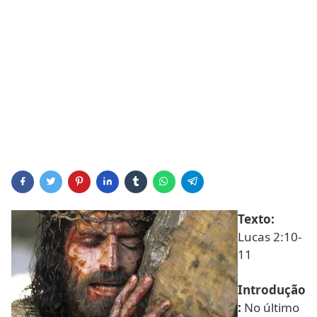
Texto:
Lucas 2:10-
11
Introdução
:
No último