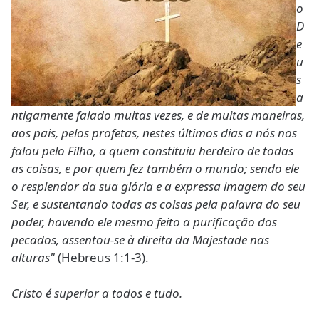
o
D
e
u
s
a
ntigamente falado muitas vezes, e de muitas maneiras,
aos pais, pelos profetas, nestes últimos dias a nós nos
falou pelo Filho, a quem constituiu herdeiro de todas
as coisas, e por quem fez também o mundo; sendo ele
o resplendor da sua glória e a expressa imagem do seu
Ser, e sustentando todas as coisas pela palavra do seu
poder, havendo ele mesmo feito a purificação dos
pecados, assentou-se à direita da Majestade nas
alturas"
(Hebreus 1:1-3).
Cristo é superior a todos e tudo.