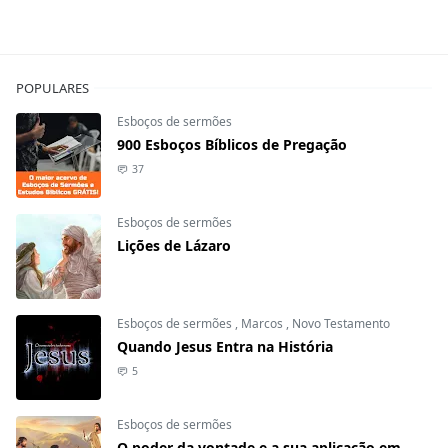
POPULARES
Esboços de sermões
900 Esboços Bíblicos de Pregação
37
Esboços de sermões
Lições de Lázaro
Esboços de sermões
,
Marcos
,
Novo Testamento
Quando Jesus Entra na História
5
Esboços de sermões
O poder da vontade e a sua aplicação em