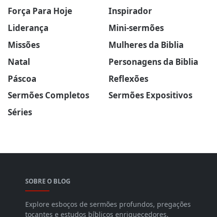
Força Para Hoje
Inspirador
Liderança
Mini-sermões
Missões
Mulheres da Biblia
Natal
Personagens da Biblia
Páscoa
Reflexões
Sermões Completos
Sermões Expositivos
Séries
SOBRE O BLOG
Explore esboços de sermões profundos, pregações
tocantes e estudos bíblicos enriquecedores.