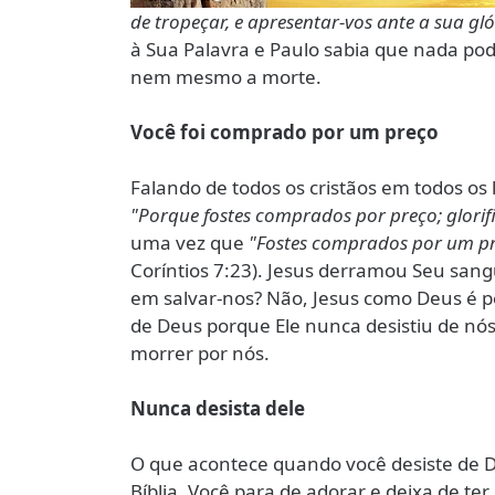
de tropeçar, e apresentar-vos ante a sua gló
à Sua Palavra e Paulo sabia que nada po
nem mesmo a morte.
Você foi comprado por um preço
Falando de todos os cristãos em todos os
"Porque fostes comprados por preço; glorif
uma vez que
"Fostes comprados por um pr
Coríntios 7:23). Jesus derramou Seu san
em salvar-nos? Não, Jesus como Deus é pe
de Deus porque Ele nunca desistiu de nós,
morrer por nós.
Nunca desista dele
O que acontece quando você desiste de De
Bíblia. Você para de adorar e deixa de te