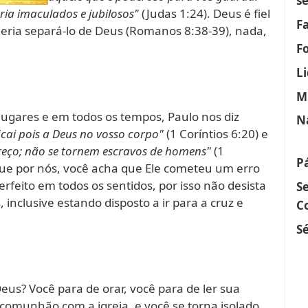
s
ria imaculados e jubilosos"
(Judas 1:24). Deus é fiel
F
deria separá-lo de Deus (Romanos 8:38-39), nada,
F
L
M
 lugares e em todos os tempos, Paulo nos diz
N
icai pois a Deus no vosso corpo"
(1 Coríntios 6:20) e
eço; não se tornem escravos de homens"
(1
P
gue por nós, você acha que Ele cometeu um erro
rfeito em todos os sentidos, por isso não desista
S
 inclusive estando disposto a ir para a cruz e
C
Sé
us? Você para de orar, você para de ler sua
r comunhão com a igreja, e você se torna isolado.