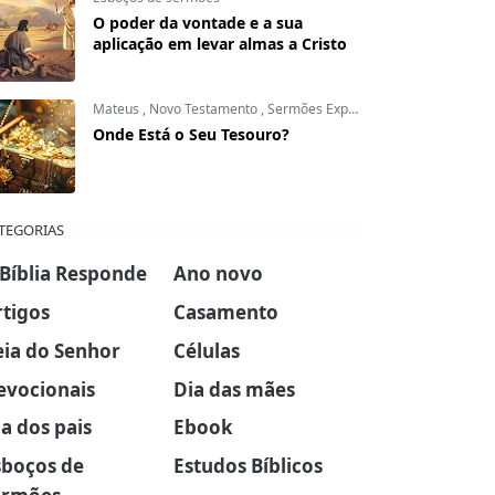
O poder da vontade e a sua
aplicação em levar almas a Cristo
Mateus
,
Novo Testamento
,
Sermões Expositivos
Onde Está o Seu Tesouro?
TEGORIAS
 Bíblia Responde
Ano novo
rtigos
Casamento
eia do Senhor
Células
evocionais
Dia das mães
a dos pais
Ebook
sboços de
Estudos Bíblicos