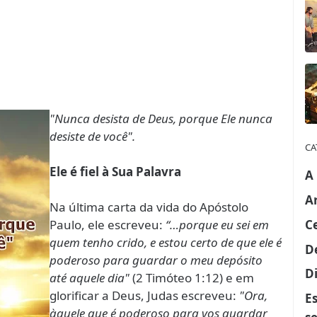
"Nunca desista de Deus, porque Ele nunca
desiste de você".
CA
Ele é fiel à Sua Palavra
A
A
Na última carta da vida do Apóstolo
C
Paulo, ele escreveu:
“…porque eu sei em
quem tenho crido, e estou certo de que ele é
D
poderoso para guardar o meu depósito
Di
até aquele dia"
(2 Timóteo 1:12) e em
glorificar a Deus, Judas escreveu:
"Ora,
E
àquele que é poderoso para vos guardar