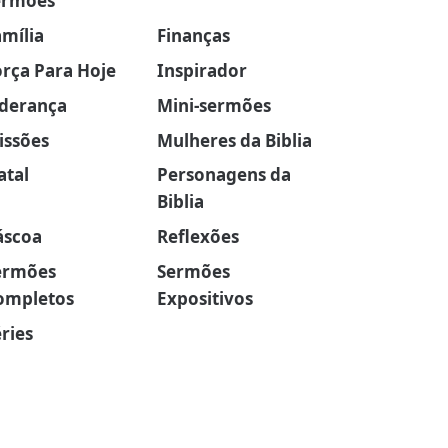
ermões
amília
Finanças
orça Para Hoje
Inspirador
iderança
Mini-sermões
issões
Mulheres da Biblia
atal
Personagens da
Biblia
áscoa
Reflexões
ermões
Sermões
ompletos
Expositivos
ries