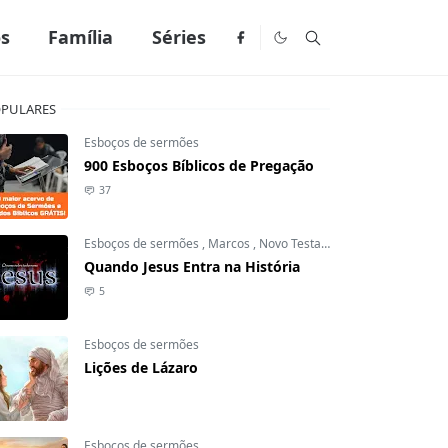
os
Família
Séries
PULARES
Esboços de sermões
900 Esboços Bíblicos de Pregação
37
Esboços de sermões
,
Marcos
,
Novo Testamento
Quando Jesus Entra na História
5
Esboços de sermões
Lições de Lázaro
Esboços de sermões