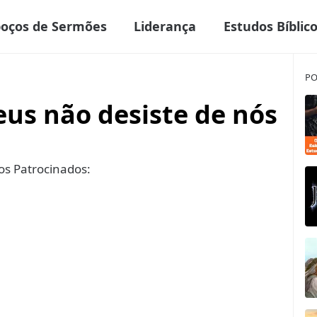
boços de Sermões
Liderança
Estudos Bíblic
PO
eus não desiste de nós
s Patrocinados: