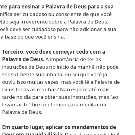
nte para ensinar a Palavra de Deus para a sua
gnifica ser cuidadoso ou consciente de que você
ão seja irreverente sobre a Palavra de Deus.
 você deve ser cuidadoso para não adicionar a sua
 a base do que você ensina.
Terceiro, você deve começar cedo com a
Palavra de Deus.
A importância de ter as
instruções de Deus no início da manhã não pode
ser suficiente sublinhada. Eu sei que você já
ouviu isso muitas vezes, mas você lê a Palavra de
Deus todas as manhãs? Não espere até mais
tarde no dia para obter suas instruções, mas "ao
levantar-te" tire um tempo para meditar na
Palavra de Deus.
Em quarto lugar, aplicar os mandamentos de
Deus em sua vida diária.
Deus diz no versículo 8