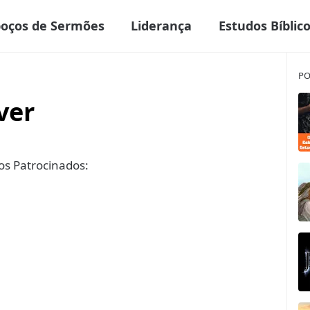
boços de Sermões
Liderança
Estudos Bíblic
PO
ver
s Patrocinados: