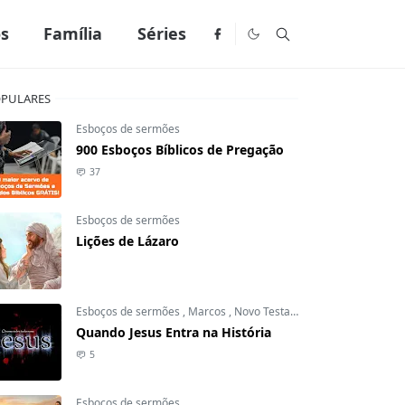
os
Família
Séries
PULARES
Esboços de sermões
900 Esboços Bíblicos de Pregação
37
Esboços de sermões
Lições de Lázaro
Esboços de sermões
,
Marcos
,
Novo Testamento
Quando Jesus Entra na História
5
Esboços de sermões