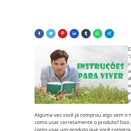
D
"
c
s
d
n
e
p
Alguma vez você já comprou algo sem o m
como usar corretamente o produto? Isso p
como usar um produto que você comprou 