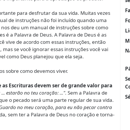
s
F
rtante para desfrutar da sua vida. Muitas vezes
al de instruções não foi incluído quando uma
F
us nos deu um manual de instruções sobre como
L
s é a Palavra de Deus. A Palavra de Deus é as
M
ocê vive de acordo com essas instruções, então
, mas se você ignorar essas instruções você vai
N
vel como Deus planejou que ela seja.
P
sos sobre como devemos viver.
S
 as Escrituras devem ser de grande valor para
C
... estarão no teu coração: ...".
Sem a Palavra de
Sé
que o pecado será uma parte regular de sua vida.
 Guardo no meu coração, para eu não pecar contra
ida, sem ter a Palavra de Deus no coração e torna-