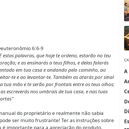
euteronômio 6:6-9
E estas palavras, que hoje te ordeno, estarão no teu
CA
oração; e as ensinarás a teus filhos, e delas falarás
entado em tua casa e andando pelo caminho, ao
A
eitar-te e ao levantar-te. Também as atarás por sinal
A
a tua mão e te serão por frontais entre os teus olhos;
C
 as escreverás nos umbrais de tua casa, e nas tuas
ortas"
D
Di
anual do proprietário e realmente não sabia
ode ser muito frustrante! Ter as instruções sobre
E
é importante para a apreciação do produto.