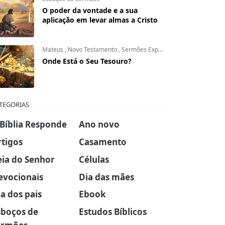
O poder da vontade e a sua
aplicação em levar almas a Cristo
Mateus
,
Novo Testamento
,
Sermões Expositivos
Onde Está o Seu Tesouro?
TEGORIAS
 Bíblia Responde
Ano novo
rtigos
Casamento
eia do Senhor
Células
evocionais
Dia das mães
a dos pais
Ebook
sboços de
Estudos Bíblicos