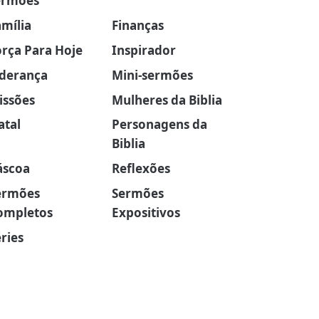
ermões
amília
Finanças
orça Para Hoje
Inspirador
iderança
Mini-sermões
issões
Mulheres da Biblia
atal
Personagens da
Biblia
áscoa
Reflexões
ermões
Sermões
ompletos
Expositivos
ries