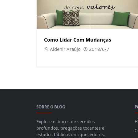
Como Lidar Com Mudanças
Aldenir Araújo
2018/6/7
SOBRE O BLOG
P
Explore esboços de sermões
H
profundos, pregações tocantes e
C
estudos bíblicos enriquecedores.