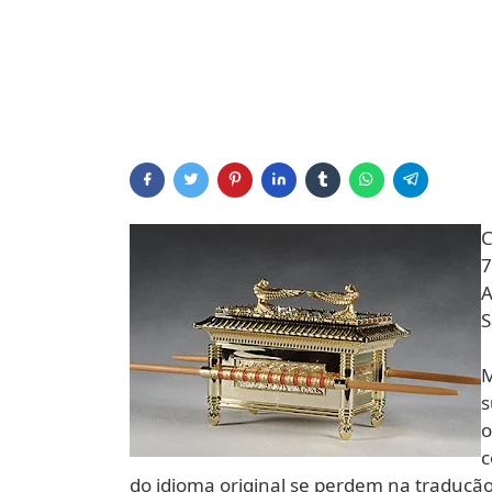
C
7
A
S
M
s
o
c
do idioma original se perdem na tradução