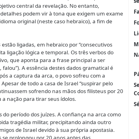
s
etivo central da revelação. No entanto,
F
 detalhes podem vir à tona que exigem um exame
idioma original (neste caso hebraico), a fim de
F
L
M
3 estão ligadas, em hebraico por “consecutivos
a ligação lógica e temporal. Os três verbos do
N
ivo, que aponta para a frase principal a ser
, falou”). A essência destes dados gramatical é
P
pós a captura da arca, o povo sofreu com a
 Apesar de todo a casa de Israel “suspirar pelo
S
ontinuassem sofrendo nas mãos dos filisteus por 20
C
nação para tirar seus ídolos.
Sé
 do período dos juízes. A confiança na arca como
ida tragédia militar, precipitando ainda outro
migos de Israel devido à sua própria apostasia.
us se prolongou por 20 anos antes das