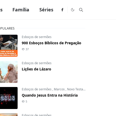
os
Família
Séries
PULARES
Esboços de sermões
900 Esboços Bíblicos de Pregação
37
Esboços de sermões
Lições de Lázaro
Esboços de sermões
,
Marcos
,
Novo Testamento
Quando Jesus Entra na História
5
Esboços de sermões