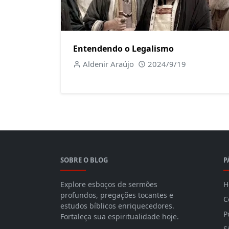
Entendendo o Legalismo
Aldenir Araújo
2024/9/19
SOBRE O BLOG
P
Explore esboços de sermões
H
profundos, pregações tocantes e
C
estudos bíblicos enriquecedores.
P
Fortaleça sua espiritualidade hoje.
S