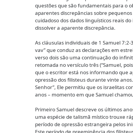
questões que são fundamentais para o obj
aparentes discrepâncias sobre pequenos
cuidadoso dos dados linguísticos reais do 
dissolver a aparente discrepância.
As cláusulas individuais de 1 Samuel 7:2-
vav” que conduz as declarações em estreit
verso dois são uma continuação do infinit
retomada no versículo três (“Samuel, pois
que o escritor está nos informando que a
opressão dos filisteus durante vinte anos.
Senhor”, Ele permitiu que os israelitas c
anos – momento em que Samuel chamou a 
Primeiro Samuel descreve os últimos anos
uma espécie de talismã místico trouxe ráp
período de opressão estrangeira pelos ini
Este período de preeminência dos filiste