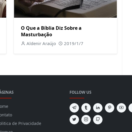
O Que a Bíblia Diz Sobre a
Masturbação
Aldenir Araújo
2019/1/7
ÁGINAS
FOLLOW US
ome
ontato
olitica de Privacidade
itemap