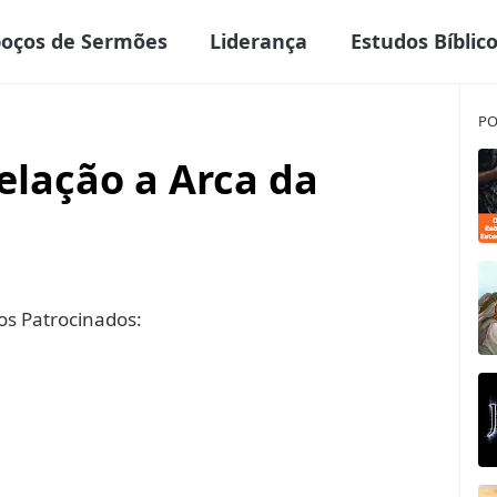
boços de Sermões
Liderança
Estudos Bíblic
PO
elação a Arca da
s Patrocinados: