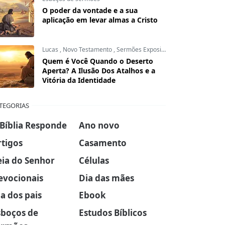
O poder da vontade e a sua
aplicação em levar almas a Cristo
Lucas
,
Novo Testamento
,
Sermões Expositivos
Quem é Você Quando o Deserto
Aperta? A Ilusão Dos Atalhos e a
Vitória da Identidade
TEGORIAS
 Bíblia Responde
Ano novo
rtigos
Casamento
eia do Senhor
Células
evocionais
Dia das mães
a dos pais
Ebook
sboços de
Estudos Bíblicos