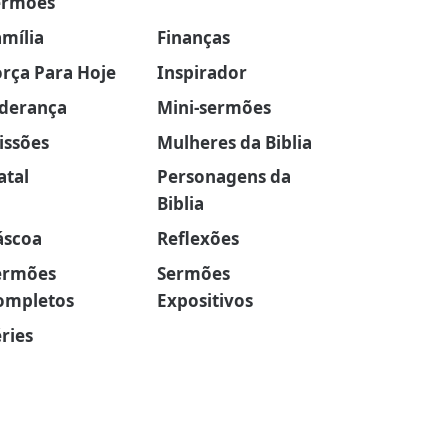
ermões
amília
Finanças
orça Para Hoje
Inspirador
iderança
Mini-sermões
issões
Mulheres da Biblia
atal
Personagens da
Biblia
áscoa
Reflexões
ermões
Sermões
ompletos
Expositivos
ries