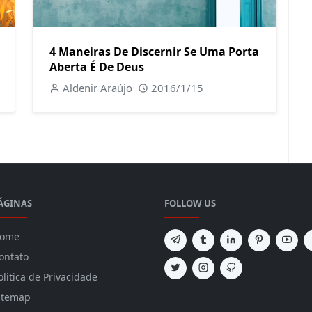
4 Maneiras De Discernir Se Uma Porta
Aberta É De Deus
Aldenir Araújo
2016/1/15
ÁGINAS
FOLLOW US
ome
ontato
olitica de Privacidade
itemap