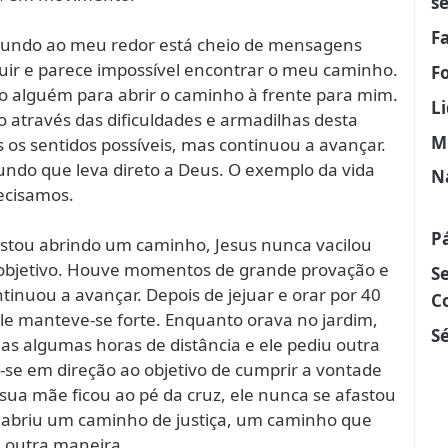
s
F
undo ao meu redor está cheio de mensagens
eguir e parece impossível encontrar o meu caminho.
F
ho alguém para abrir o caminho à frente para mim.
L
o através das dificuldades e armadilhas desta
M
 os sentidos possíveis, mas continuou a avançar.
ndo que leva direto a Deus. O exemplo da vida
N
ecisamos.
P
stou abrindo um caminho, Jesus nunca vacilou
objetivo. Houve momentos de grande provação e
S
tinuou a avançar. Depois de jejuar e orar por 40
C
ele manteve-se forte. Enquanto orava no jardim,
Sé
nas algumas horas de distância e ele pediu outra
-se em direção ao objetivo de cumprir a vontade
a mãe ficou ao pé da cruz, ele nunca se afastou
 e abriu um caminho de justiça, um caminho que
 outra maneira.