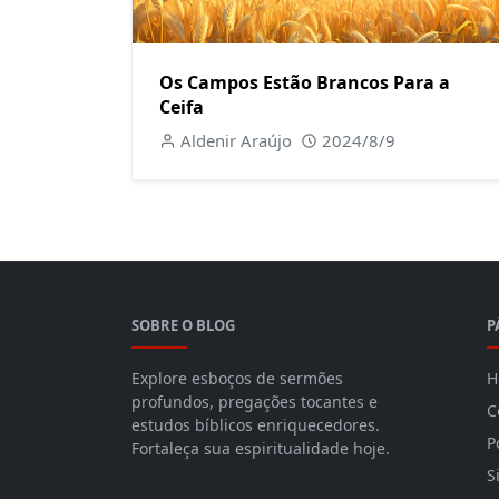
Os Campos Estão Brancos Para a
Ceifa
Aldenir Araújo
2024/8/9
SOBRE O BLOG
P
Explore esboços de sermões
H
profundos, pregações tocantes e
C
estudos bíblicos enriquecedores.
P
Fortaleça sua espiritualidade hoje.
S