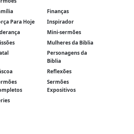
ermões
amília
Finanças
orça Para Hoje
Inspirador
iderança
Mini-sermões
issões
Mulheres da Biblia
atal
Personagens da
Biblia
áscoa
Reflexões
ermões
Sermões
ompletos
Expositivos
ries