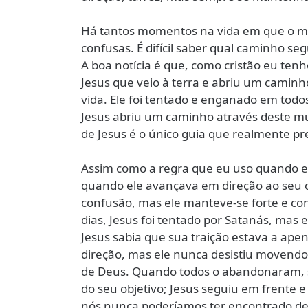
Há tantos momentos na vida em que o m
confusas. É difícil saber qual caminho s
A boa notícia é que, como cristão eu ten
Jesus que veio à terra e abriu um caminh
vida. Ele foi tentado e enganado em todos
Jesus abriu um caminho através deste mu
de Jesus é o único guia que realmente pr
Assim como a regra que eu uso quando e
quando ele avançava em direção ao seu 
confusão, mas ele manteve-se forte e con
dias, Jesus foi tentado por Satanás, mas 
Jesus sabia que sua traição estava a ape
direção, mas ele nunca desistiu movendo
de Deus. Quando todos o abandonaram, su
do seu objetivo; Jesus seguiu em frente
nós nunca poderíamos ter encontrado de