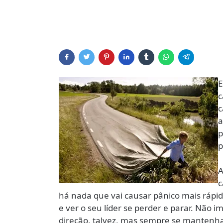
E
c
c
a
p
p
A
c
há nada que vai causar pânico mais rápi
e ver o seu líder se perder e parar. Não 
direção, talvez, mas sempre se manten