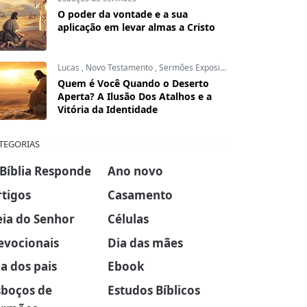
O poder da vontade e a sua
aplicação em levar almas a Cristo
Lucas
,
Novo Testamento
,
Sermões Expositivos
Quem é Você Quando o Deserto
Aperta? A Ilusão Dos Atalhos e a
Vitória da Identidade
TEGORIAS
 Bíblia Responde
Ano novo
rtigos
Casamento
eia do Senhor
Células
evocionais
Dia das mães
a dos pais
Ebook
sboços de
Estudos Bíblicos