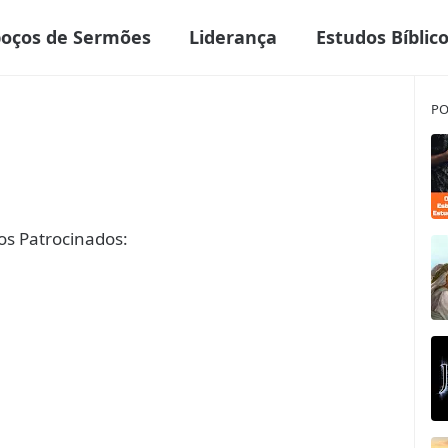
boços de Sermões
Liderança
Estudos Bíblic
PO
s Patrocinados: