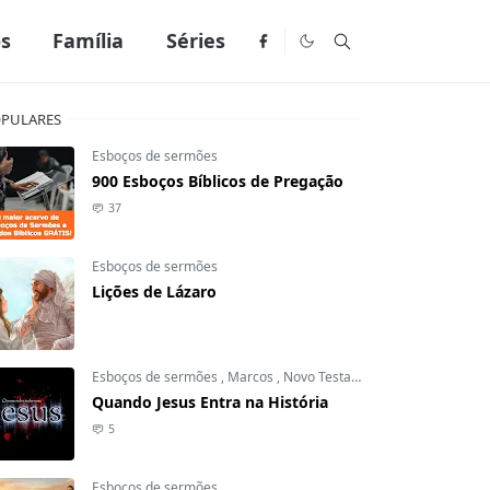
os
Família
Séries
PULARES
Esboços de sermões
900 Esboços Bíblicos de Pregação
37
Esboços de sermões
Lições de Lázaro
Esboços de sermões
,
Marcos
,
Novo Testamento
Quando Jesus Entra na História
5
Esboços de sermões