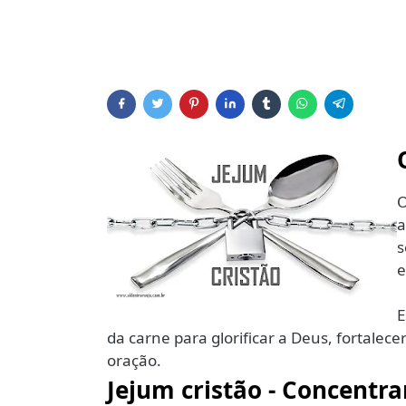
O
a
s
e
E
da carne para glorificar a Deus, fortalece
oração.
Jejum cristão - Concent