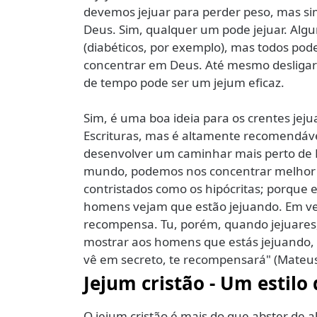
devemos jejuar para perder peso, mas 
Deus. Sim, qualquer um pode jejuar. Alg
(diabéticos, por exemplo), mas todos pod
concentrar em Deus. Até mesmo desligar-
de tempo pode ser um jejum eficaz.
Sim, é uma boa ideia para os crentes jej
Escrituras, mas é altamente recomendável.
desenvolver um caminhar mais perto de De
mundo, podemos nos concentrar melhor e
contristados como os hipócritas; porque e
homens vejam que estão jejuando. Em ve
recompensa. Tu, porém, quando jejuares, 
mostrar aos homens que estás jejuando, m
vê em secreto, te recompensará" (Mateus
Jejum cristão - Um estilo
O jejum cristão é mais do que abster de a