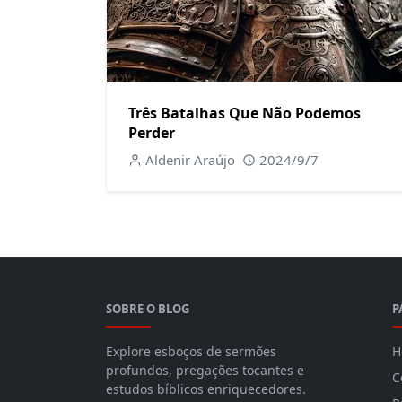
Três Batalhas Que Não Podemos
Perder
Aldenir Araújo
2024/9/7
SOBRE O BLOG
P
Explore esboços de sermões
H
profundos, pregações tocantes e
C
estudos bíblicos enriquecedores.