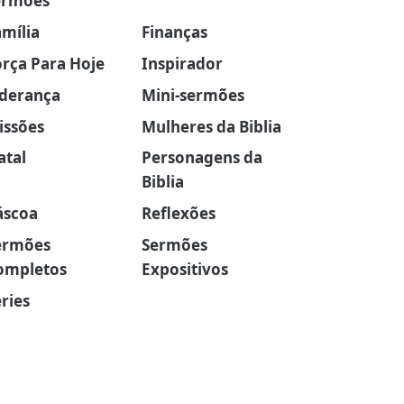
ermões
amília
Finanças
orça Para Hoje
Inspirador
iderança
Mini-sermões
issões
Mulheres da Biblia
atal
Personagens da
Biblia
áscoa
Reflexões
ermões
Sermões
ompletos
Expositivos
ries