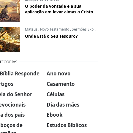
O poder da vontade e a sua
aplicação em levar almas a Cristo
Mateus
,
Novo Testamento
,
Sermões Expositivos
Onde Está o Seu Tesouro?
TEGORIAS
 Bíblia Responde
Ano novo
rtigos
Casamento
eia do Senhor
Células
evocionais
Dia das mães
a dos pais
Ebook
sboços de
Estudos Bíblicos