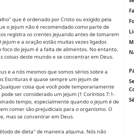
s
F
alho" que é ordenado por Cristo ou exigido pela
F
a que o jejum não é recomendado como parte de
L
Atos registra os crentes jejuando antes de tomarem
O jejum e a oração estão muitas vezes ligados
M
 o foco do jejum é a falta de alimentos. No entanto,
N
 das coisas deste mundo e se concentrar em Deus.
P
us e a nós mesmos que somos sérios sobre a
as Escrituras é quase sempre um jejum de
S
. Qualquer coisa que você pode temporariamente
C
 pode ser considerado um jejum (1 Coríntios 7:1-
Sé
rminado tempo, especialmente quando o jejum é de
sem comer são prejudiciais para o organismo. O
rne, mas se concentrar em Deus.
étodo de dieta" de maneira alguma. Nós não