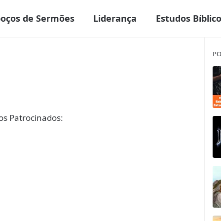
boços de Sermões
Liderança
Estudos Bíblic
PO
s Patrocinados: