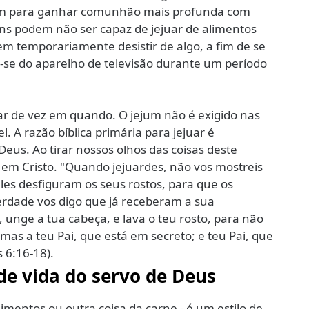
sim para ganhar comunhão mais profunda com
uns podem não ser capaz de jejuar de alimentos
em temporariamente desistir de algo, a fim de se
se do aparelho de televisão durante um período
uar de vez em quando. O jejum não é exigido nas
 A razão bíblica primária para jejuar é
us. Ao tirar nossos olhos das coisas deste
m Cristo. "Quando jejuardes, não vos mostreis
les desfiguram os seus rostos, para que os
rdade vos digo que já receberam a sua
unge a tua cabeça, e lava o teu rosto, para não
as a teu Pai, que está em secreto; e teu Pai, que
 6:16-18).
 de vida do servo de Deus
limentos ou outra coisa da carne - é um estilo de