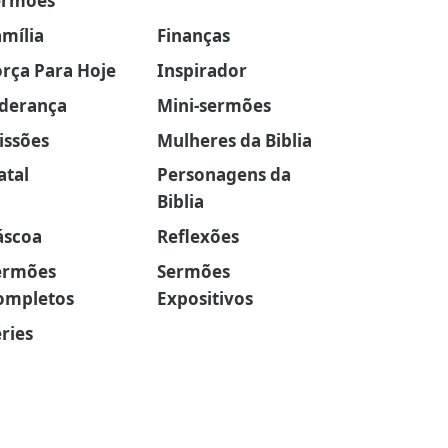
ermões
amília
Finanças
orça Para Hoje
Inspirador
iderança
Mini-sermões
issões
Mulheres da Biblia
atal
Personagens da
Biblia
áscoa
Reflexões
ermões
Sermões
ompletos
Expositivos
ries