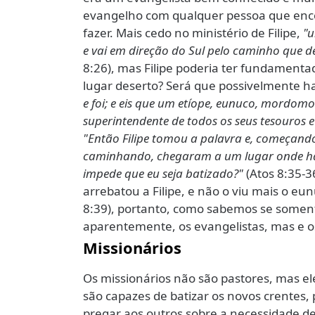
evangelho com qualquer pessoa que enc
fazer. Mais cedo no ministério de Filipe,
"u
e vai em direção do Sul pelo caminho que d
8:26), mas Filipe poderia ter fundament
lugar deserto? Será que possivelmente hav
e foi; e eis que um etíope, eunuco, mordom
superintendente de todos os seus tesouros 
"Então Filipe tomou a palavra e, começando p
caminhando, chegaram a um lugar onde havi
impede que eu seja batizado?"
(Atos 8:35-3
arrebatou a Filipe, e não o viu mais o eu
8:39), portanto, como sabemos se some
aparentemente, os evangelistas, mas e 
Missionários
Os missionários não são pastores, mas e
são capazes de batizar os novos crentes
pregar aos outros sobre a necessidade de