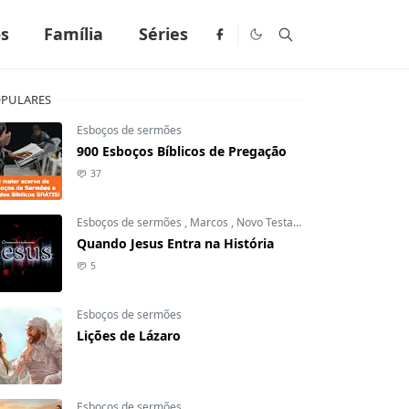
os
Família
Séries
PULARES
Esboços de sermões
900 Esboços Bíblicos de Pregação
37
Esboços de sermões
,
Marcos
,
Novo Testamento
Quando Jesus Entra na História
5
Esboços de sermões
Lições de Lázaro
Esboços de sermões