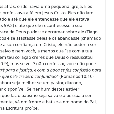
 atrás, onde havia uma pequena igreja. Eles
 professava a fé em Jesus Cristo. Eles não iam
cado e até que ele entendesse que ele estava
s 59:2) e até que ele reconhecesse a sua
raça de Deus pudesse derramar sobre ele (Tiago
ados e se afastasse deles e os abandasse (chamado
 a sua confiança em Cristo, ele não poderia ser
 salvo e nem você, a menos que "se com a tua
 em teu coração creres que Deus o ressuscitou
0:9), mas se você não confessar, você não pode
rê para a justiça, e com a boca se faz confissão para
 que nele crê será confundido"
(Romanos 10:10-
bora seja melhor se um pastor, diácono,
ver disponível. Se nenhum destes estiver
que faz o batismo seja salva e a pessoa a ser
amente, vá em frente e batize-a em nome do Pai,
na Escritura proíbe.