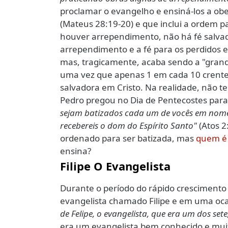
proclamar o evangelho e ensiná-los a obe
(Mateus 28:19-20) e que inclui a ordem 
houver arrependimento, não há fé salva
arrependimento e a fé para os perdidos
mas, tragicamente, acaba sendo a "grande
uma vez que apenas 1 em cada 10 crente
salvadora em Cristo. Na realidade, não t
Pedro pregou no Dia de Pentecostes para
sejam batizados cada um de vocês em nome 
recebereis o dom do Espírito Santo"
(Atos 2
ordenado para ser batizada, mas
quem é 
ensina?
Filipe O Evangelista
Durante o período do rápido crescimento 
evangelista chamado Filipe e em uma oc
de Felipe, o evangelista, que era um dos set
era um evangelista bem conhecido e mui