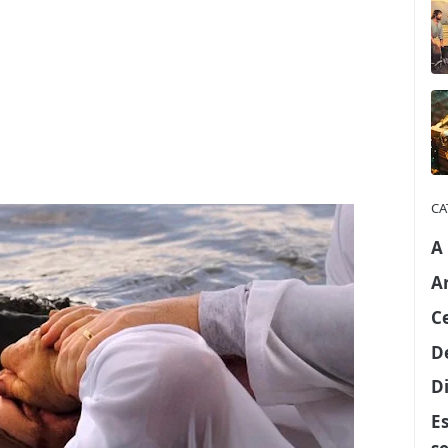
CA
A
A
C
D
Di
E