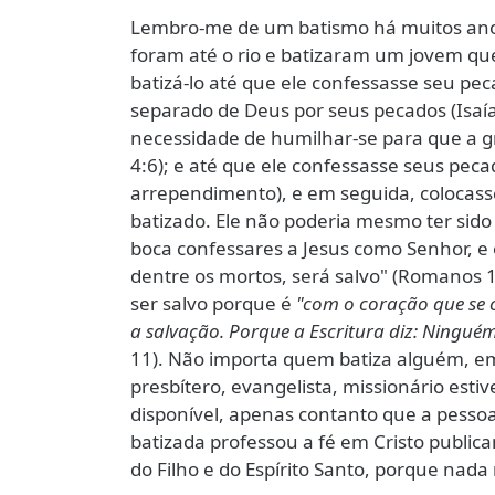
Lembro-me de um batismo há muitos anos
foram até o rio e batizaram um jovem que
batizá-lo até que ele confessasse seu pe
separado de Deus por seus pecados (Isaía
necessidade de humilhar-se para que a g
4:6); e até que ele confessasse seus pec
arrependimento), e em seguida, colocasse
batizado. Ele não poderia mesmo ter sido
boca confessares a Jesus como Senhor, e
dentre os mortos, será salvo" (Romanos 1
ser salvo porque é
"com o coração que se c
a salvação. Porque a Escritura diz: Ninguém
11). Não importa quem batiza alguém, em
presbítero, evangelista, missionário esti
disponível, apenas contanto que a pessoa 
batizada professou a fé em Cristo public
do Filho e do Espírito Santo, porque nada 