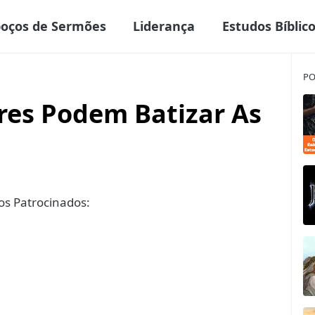
boços de Sermões
Liderança
Estudos Bíblic
PO
res Podem Batizar As
s Patrocinados: