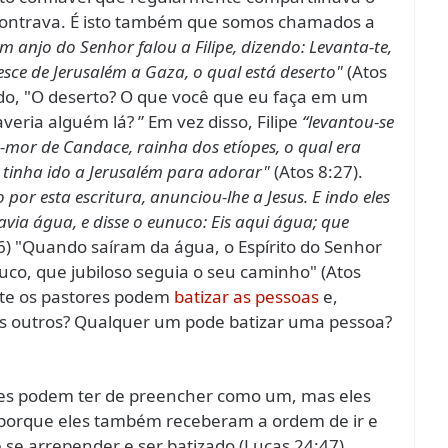
ontrava. É isto também que somos chamados a
m anjo do Senhor falou a Filipe, dizendo: Levanta-te,
esce de Jerusalém a Gaza, o qual está deserto"
(Atos
ado, "O deserto? O que você que eu faça em um
eria alguém lá? ” Em vez disso, Filipe
“levantou-se
o-mor de Candace, rainha dos etíopes, o qual era
e tinha ido a Jerusalém para adorar"
(Atos 8:27).
or esta escritura, anunciou-lhe a Jesus. E indo eles
a água, e disse o eunuco: Eis aqui água; que
6) "Quando saíram da água, o Espírito do Senhor
nuco, que jubiloso seguia o seu caminho" (Atos
nte os pastores podem
batizar as pessoas
e,
os outros? Qualquer um pode batizar uma pessoa?
les podem ter de preencher como um, mas eles
, porque eles também receberam a ordem de ir e
 se arrepender e ser batizado (Lucas 24:47),