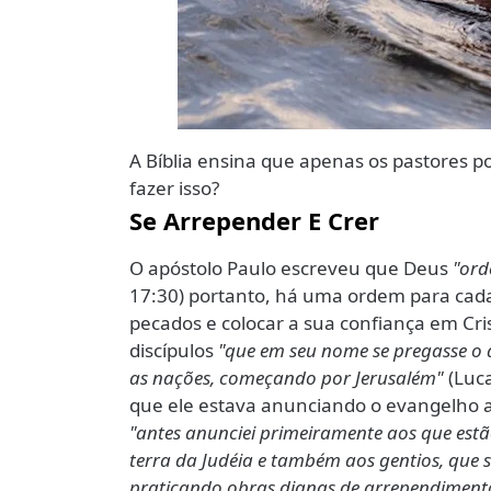
A Bíblia ensina que apenas os pastores 
fazer isso?
Se Arrepender E Crer
O apóstolo Paulo escreveu que Deus
"ord
17:30) portanto, há uma ordem para cada
pecados e colocar a sua confiança em Cri
discípulos
"que em seu nome se pregasse o
as nações, começando por Jerusalém"
(Luc
que ele estava anunciando o evangelho a
"antes anunciei primeiramente aos que est
terra da Judéia e também aos gentios, que 
praticando obras dignas de arrependiment