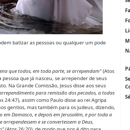
s
F
F
L
M
podem batizar as pessoas ou qualquer um pode
N
P
ena que todos, em toda parte, se arrependam"
(Atos
 pessoa que já nasceu, se arrepender de seus
S
sto. Na Grande Comissão, Jesus disse aos seus
C
 arrependimento para remissão dos pecados, a todas
Sé
as 24:47), assim como Paulo disse ao rei Agripa
os gentios, mas também para os judeus, dizendo,
ão em Damasco, e depois em Jerusalém, e por toda a
se arrependessem e se convertessem a Deus,
o"
(Atos 26:20), de modo que nos é dito para