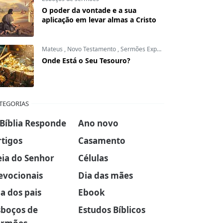
O poder da vontade e a sua
aplicação em levar almas a Cristo
Mateus
,
Novo Testamento
,
Sermões Expositivos
Onde Está o Seu Tesouro?
TEGORIAS
 Bíblia Responde
Ano novo
rtigos
Casamento
eia do Senhor
Células
evocionais
Dia das mães
a dos pais
Ebook
sboços de
Estudos Bíblicos