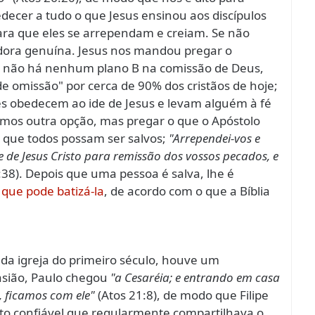
decer a tudo o que Jesus ensinou aos discípulos
para que eles se arrependam e creiam. Se não
dora genuína. Jesus nos mandou pregar o
 e não há nenhum plano B na comissão de Deus,
 omissão" por cerca de 90% dos cristãos de hoje;
s obedecem ao ide de Jesus e levam alguém à fé
emos outra opção, mas pregar o que o Apóstolo
 que todos possam ser salvos;
"Arrependei-vos e
de Jesus Cristo para remissão dos vossos pecados, e
:38). Depois que uma pessoa é salva, lhe é
que pode batizá-la
, de acordo com o que a Bíblia
da igreja do primeiro século, houve um
asião, Paulo chegou
"a Cesaréia; e entrando em casa
e, ficamos com ele"
(Atos 21:8), de modo que Filipe
to confiável que regularmente compartilhava o