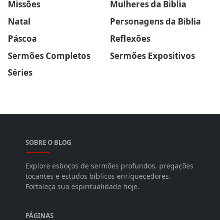
Missões
Mulheres da Biblia
Natal
Personagens da Biblia
Páscoa
Reflexões
Sermões Completos
Sermões Expositivos
Séries
SOBRE O BLOG
Explore esboços de sermões profundos, pregações
tocantes e estudos bíblicos enriquecedores.
Fortaleça sua espiritualidade hoje.
PÁGINAS