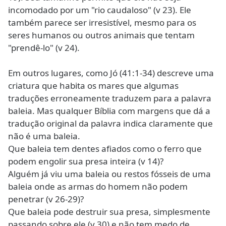
incomodado por um "rio caudaloso" (v 23). Ele
também parece ser irresistível, mesmo para os
seres humanos ou outros animais que tentam
"prendê-lo" (v 24).
Em outros lugares, como Jó (41:1-34) descreve uma
criatura que habita os mares que algumas
traduções erroneamente traduzem para a palavra
baleia. Mas qualquer Bíblia com margens que dá a
tradução original da palavra indica claramente que
não é uma baleia.
Que baleia tem dentes afiados como o ferro que
podem engolir sua presa inteira (v 14)?
Alguém já viu uma baleia ou restos fósseis de uma
baleia onde as armas do homem não podem
penetrar (v 26-29)?
Que baleia pode destruir sua presa, simplesmente
passando sobre ele (v 30) e não tem medo de