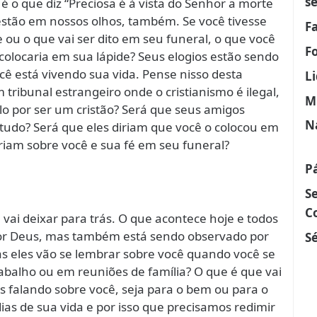
s
 é o que diz “Preciosa é à vista do Senhor a morte
 estão em nossos olhos, também. Se você tivesse
F
 ou o que vai ser dito em seu funeral, o que você
F
colocaria em sua lápide? Seus elogios estão sendo
ocê está vivendo sua vida. Pense nisso desta
L
tribunal estrangeiro onde o cristianismo é ilegal,
M
lo por ser um cristão? Será que seus amigos
N
tudo? Será que eles diriam que você o colocou em
iriam sobre você e sua fé em seu funeral?
P
S
C
vai deixar para trás. O que acontece hoje e todos
por Deus, mas também está sendo observado por
Sé
as eles vão se lembrar sobre você quando você se
rabalho ou em reuniões de família? O que é que vai
as falando sobre você, seja para o bem ou para o
dias de sua vida e por isso que precisamos redimir