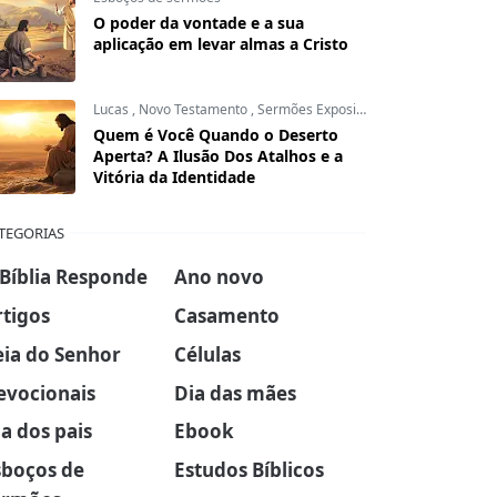
O poder da vontade e a sua
aplicação em levar almas a Cristo
Lucas
,
Novo Testamento
,
Sermões Expositivos
Quem é Você Quando o Deserto
Aperta? A Ilusão Dos Atalhos e a
Vitória da Identidade
TEGORIAS
 Bíblia Responde
Ano novo
rtigos
Casamento
eia do Senhor
Células
evocionais
Dia das mães
a dos pais
Ebook
sboços de
Estudos Bíblicos