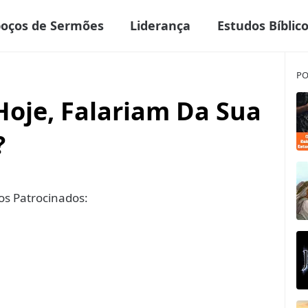
boços de Sermões
Liderança
Estudos Bíblic
PO
Hoje, Falariam Da Sua
?
s Patrocinados: