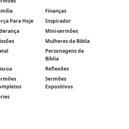
ermões
amília
Finanças
orça Para Hoje
Inspirador
iderança
Mini-sermões
issões
Mulheres da Biblia
atal
Personagens da
Biblia
áscoa
Reflexões
ermões
Sermões
ompletos
Expositivos
ries