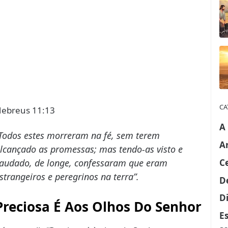
CA
ebreus 11:13
A
Todos estes morreram na fé, sem terem
A
lcançado as promessas; mas tendo-as visto e
C
audado, de longe, confessaram que eram
strangeiros e peregrinos na terra”.
D
Di
Preciosa É Aos Olhos Do Senhor
E