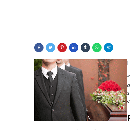
H
“
a
s
e