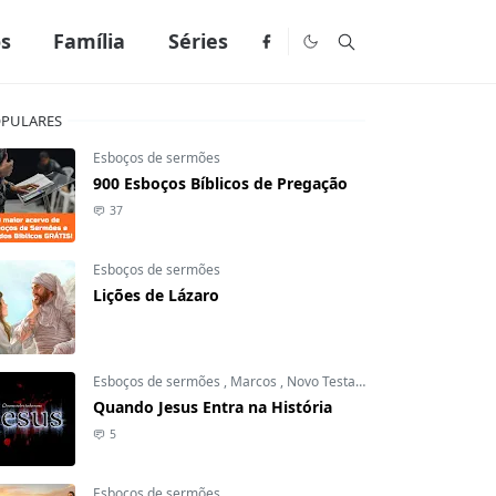
os
Família
Séries
PULARES
Esboços de sermões
900 Esboços Bíblicos de Pregação
37
Esboços de sermões
Lições de Lázaro
Esboços de sermões
,
Marcos
,
Novo Testamento
Quando Jesus Entra na História
5
Esboços de sermões