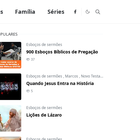
os
Família
Séries
PULARES
Esboços de sermões
900 Esboços Bíblicos de Pregação
37
Esboços de sermões
,
Marcos
,
Novo Testamento
Quando Jesus Entra na História
5
Esboços de sermões
Lições de Lázaro
Esboços de sermões