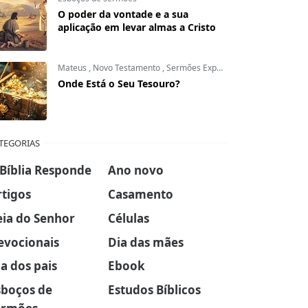
O poder da vontade e a sua
aplicação em levar almas a Cristo
Mateus
,
Novo Testamento
,
Sermões Expositivos
Onde Está o Seu Tesouro?
TEGORIAS
 Bíblia Responde
Ano novo
rtigos
Casamento
eia do Senhor
Células
evocionais
Dia das mães
a dos pais
Ebook
sboços de
Estudos Bíblicos