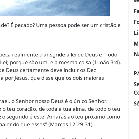
s
F
F
dade? É pecado? Uma pessoa pode ser um cristão e
L
M
N
peca realmente transgride a lei de Deus e "Todo
Lei; porque são um, e a mesma coisa (1 João 3:4).
 de Deus certamente deve incluir os Dez
P
por Jesus, que disse que os dois maiores
S
C
rael, o Senhor nosso Deus é o único Senhor.
Sé
 o teu coração, de toda a tua alma, de todo o teu
 E o segundo é este: Amarás ao teu próximo como
ior do que esses" (Marcos 12:29-31).