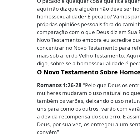
O pecado é qualquer coisa que fica aq
aqui não diz que alguém não deve ser hom
homossexualidade? É pecado? Vamos para
próprias opiniões pessoais fora do cami
comparação com o que Deus diz em Sua P
Novo Testamento embora eu acredite que
concentrar no Novo Testamento para ref
mais sob a lei do Velho Testamento. Aqui
digo, sobre se a homossexualidade é pec
O Novo Testamento Sobre Homos
Romanos 1:26-28
"Pelo que Deus os entr
mulheres mudaram o uso natural no que 
também os varões, deixando o uso natur
uns para como os outros, varão com var
a devida recompensa do seu erro. E assi
Deus, por sua vez, os entregou a um sen
convêm"