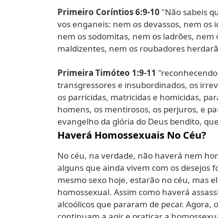
Primeiro Coríntios 6:9-10
"Não sabeis qu
vos enganeis: nem os devassos, nem os i
nem os sodomitas, nem os ladrões, nem 
maldizentes, nem os roubadores herdarão
Primeira Timóteo 1:9-11
"reconhecendo q
transgressores e insubordinados, os irre
os parricidas, matricidas e homicidas, pa
homens, os mentirosos, os perjuros, e pa
evangelho da glória do Deus bendito, que
Haverá Homossexuais No Céu?
No céu, na verdade, não haverá nem ho
alguns que ainda vivem com os desejos f
mesmo sexo hoje, estarão no céu, mas ele
homossexual. Assim como haverá assassi
alcoólicos que pararam de pecar. Agora,
continuam a agir e praticar a homossexu