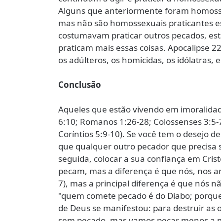
Alguns que anteriormente foram homosse
mas não são homossexuais praticantes e
costumavam praticar outros pecados, esta
praticam mais essas coisas. Apocalipse 22:
os adúlteros, os homicidas, os idólatras, 
Conclusão
Aqueles que estão vivendo em imoralidad
6:10; Romanos 1:26-28; Colossenses 3:5-7
Coríntios 5:9-10). Se você tem o desejo de
que qualquer outro pecador que precisa 
seguida, colocar a sua confiança em Cris
pecam, mas a diferença é que nós, nos 
7), mas a principal diferença é que nós 
"quem comete pecado é do Diabo; porque o
de Deus se manifestou: para destruir as o
sem pecado, mas vamos pecar menos a m