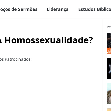
boços de Sermões
Liderança
Estudos Bíblic
PO
 A Homossexualidade?
s Patrocinados: