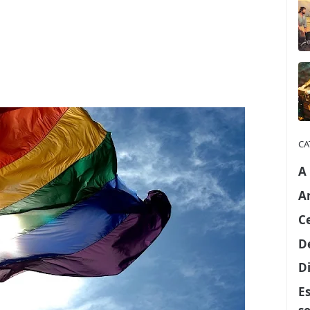
CA
A
A
C
D
Di
E