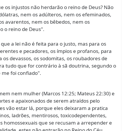
e os injustos não herdarão o reino de Deus? Não
dólatras, nem os adúlteros, nem os efeminados,
os avarentos, nem os bêbedos, nem os
 o reino de Deus".
ue a lei não é feita para o justo, mas para os
verentes e pecadores, os ímpios e profanos, para
ra os devassos, os sodomitas, os roubadores de
ra tudo que for contrário à sã doutrina, segundo o
 me foi confiado".
mem nem mulher (Marcos 12:25; Mateus 22:30) e
ortes e apaixonados de serem atraídos pelo
s vão estar lá, porque eles deixaram a pratica
nos, ladrões, mentirosos, toxicodependentes,
 os homossexuais que se recusam a arrepender e
alidade, estes não entrarão no Reino do Céu.