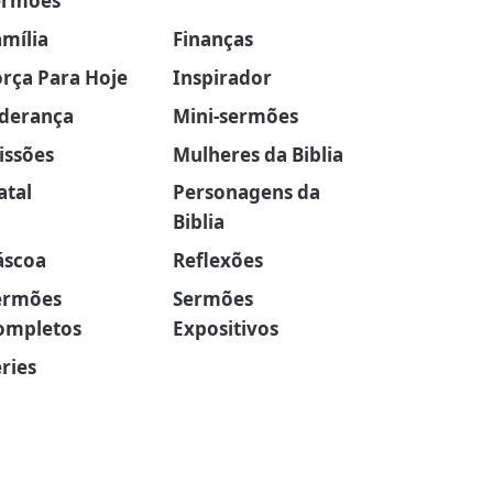
ermões
amília
Finanças
orça Para Hoje
Inspirador
iderança
Mini-sermões
issões
Mulheres da Biblia
atal
Personagens da
Biblia
áscoa
Reflexões
ermões
Sermões
ompletos
Expositivos
ries