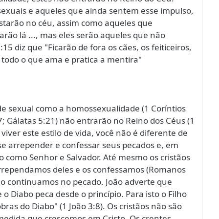
xuais e aqueles que ainda sentem esse impulso,
starão no céu, assim como aqueles que
rão lá ..., mas eles serão aqueles que não
15 diz que "Ficarão de fora os cães, os feiticeiros,
e todo o que ama e pratica a mentira"
e sexual como a homossexualidade (1 Coríntios
; Gálatas 5:21) não entrarão no Reino dos Céus (1
 viver este estilo de vida, você não é diferente de
se arrepender e confessar seus pecados e, em
to como Senhor e Salvador. Até mesmo os cristãos
arrependamos deles e os confessamos (Romanos
não continuamos no pecado. João adverte que
 Diabo peca desde o princípio. Para isto o Filho
bras do Diabo" (1 João 3:8). Os cristãos não são
edida que crescemos em Cristo. Os crentes