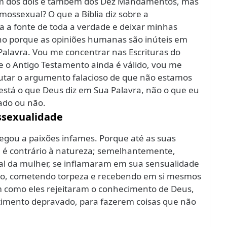
uém dos dois e também dos Dez Mandamentos, mas
ossexual? O que a Bíblia diz sobre a
 a fonte de toda a verdade e deixar minhas
nho porque as opiniões humanas são inúteis em
alavra. Vou me concentrar nas Escrituras do
 o Antigo Testamento ainda é válido, vou me
utar o argumento falacioso de que não estamos
 está o que Deus diz em Sua Palavra, não o que eu
ado ou não.
sexualidade
egou a paixões infames. Porque até as suas
é contrário à natureza; semelhantemente,
al da mulher, se inflamaram em sua sensualidade
ão, cometendo torpeza e recebendo em si mesmos
m como eles rejeitaram o conhecimento de Deus,
timento depravado, para fazerem coisas que não