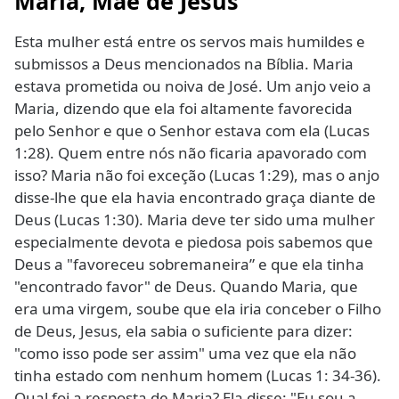
Maria, Mãe de Jesus
Esta mulher está entre os servos mais humildes e
submissos a Deus mencionados na Bíblia. Maria
estava prometida ou noiva de José. Um anjo veio a
Maria, dizendo que ela foi altamente favorecida
pelo Senhor e que o Senhor estava com ela (Lucas
1:28). Quem entre nós não ficaria apavorado com
isso? Maria não foi exceção (Lucas 1:29), mas o anjo
disse-lhe que ela havia encontrado graça diante de
Deus (Lucas 1:30). Maria deve ter sido uma mulher
especialmente devota e piedosa pois sabemos que
Deus a "favoreceu sobremaneira” e que ela tinha
"encontrado favor" de Deus. Quando Maria, que
era uma virgem, soube que ela iria conceber o Filho
de Deus, Jesus, ela sabia o suficiente para dizer:
"como isso pode ser assim" uma vez que ela não
tinha estado com nenhum homem (Lucas 1: 34-36).
Qual foi a resposta de Maria? Ela disse: "Eu sou a