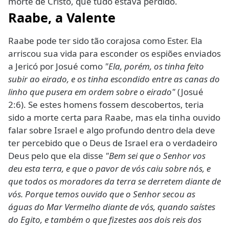
morte de Cristo, que tudo estava perdido.
Raabe, a Valente
Raabe pode ter sido tão corajosa como Ester. Ela
arriscou sua vida para esconder os espiões enviados
a Jericó por Josué como
"Ela, porém, os tinha feito
subir ao eirado, e os tinha escondido entre as canas do
linho que pusera em ordem sobre o eirado"
(Josué
2:6). Se estes homens fossem descobertos, teria
sido a morte certa para Raabe, mas ela tinha ouvido
falar sobre Israel e algo profundo dentro dela deve
ter percebido que o Deus de Israel era o verdadeiro
Deus pelo que ela disse
"Bem sei que o Senhor vos
deu esta terra, e que o pavor de vós caiu sobre nós, e
que todos os moradores da terra se derretem diante de
vós. Porque temos ouvido que o Senhor secou as
águas do Mar Vermelho diante de vós, quando saístes
do Egito, e também o que fizestes aos dois reis dos