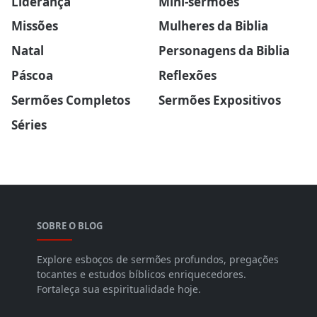
Liderança
Mini-sermões
Missões
Mulheres da Biblia
Natal
Personagens da Biblia
Páscoa
Reflexões
Sermões Completos
Sermões Expositivos
Séries
SOBRE O BLOG
Explore esboços de sermões profundos, pregações
tocantes e estudos bíblicos enriquecedores.
Fortaleça sua espiritualidade hoje.