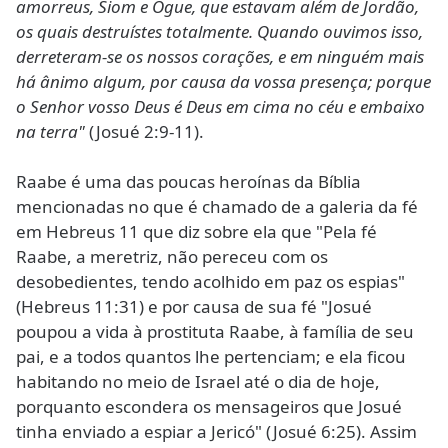
amorreus, Siom e Ogue, que estavam além de Jordão,
os quais destruístes totalmente. Quando ouvimos isso,
derreteram-se os nossos corações, e em ninguém mais
há ânimo algum, por causa da vossa presença; porque
o Senhor vosso Deus é Deus em cima no céu e embaixo
na terra"
(Josué 2:9-11).
Raabe é uma das poucas heroínas da Bíblia
mencionadas no que é chamado de a galeria da fé
em Hebreus 11 que diz sobre ela que "Pela fé
Raabe, a meretriz, não pereceu com os
desobedientes, tendo acolhido em paz os espias"
(Hebreus 11:31) e por causa de sua fé "Josué
poupou a vida à prostituta Raabe, à família de seu
pai, e a todos quantos lhe pertenciam; e ela ficou
habitando no meio de Israel até o dia de hoje,
porquanto escondera os mensageiros que Josué
tinha enviado a espiar a Jericó" (Josué 6:25). Assim