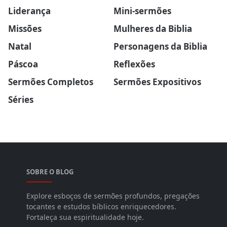
Liderança
Mini-sermões
Missões
Mulheres da Biblia
Natal
Personagens da Biblia
Páscoa
Reflexões
Sermões Completos
Sermões Expositivos
Séries
SOBRE O BLOG
Explore esboços de sermões profundos, pregações
tocantes e estudos bíblicos enriquecedores.
Fortaleça sua espiritualidade hoje.