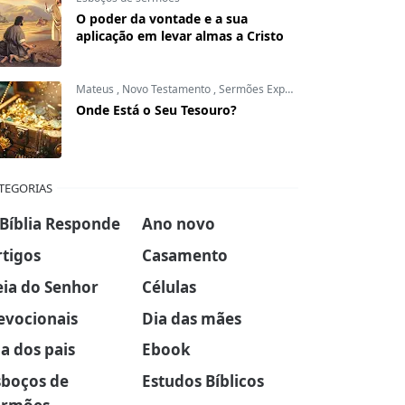
O poder da vontade e a sua
aplicação em levar almas a Cristo
Mateus
,
Novo Testamento
,
Sermões Expositivos
Onde Está o Seu Tesouro?
TEGORIAS
 Bíblia Responde
Ano novo
rtigos
Casamento
eia do Senhor
Células
evocionais
Dia das mães
a dos pais
Ebook
sboços de
Estudos Bíblicos