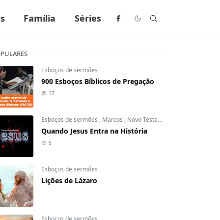
os
Família
Séries
PULARES
Esboços de sermões
900 Esboços Bíblicos de Pregação
37
Esboços de sermões
,
Marcos
,
Novo Testamento
Quando Jesus Entra na História
5
Esboços de sermões
Lições de Lázaro
Esboços de sermões