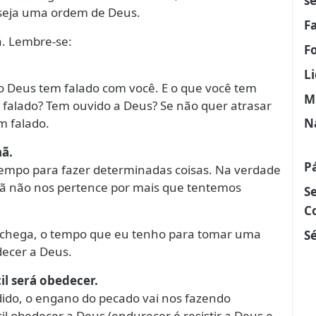
s
seja uma ordem de Deus.
F
a. Lembre-se:
F
L
o Deus tem falado com você. E o que você tem
M
 falado? Tem ouvido a Deus? Se não quer atrasar
m falado.
N
hã.
P
empo para fazer determinadas coisas. Na verdade
ã não nos pertence por mais que tentemos
S
C
chega, o tempo que eu tenho para tomar uma
Sé
decer a Deus.
il será obedecer.
ido, o engano do pecado vai nos fazendo
cil obedecer a Deus (endurecer é resistir a Deus e