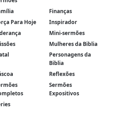
ermões
amília
Finanças
orça Para Hoje
Inspirador
iderança
Mini-sermões
issões
Mulheres da Biblia
atal
Personagens da
Biblia
áscoa
Reflexões
ermões
Sermões
ompletos
Expositivos
ries