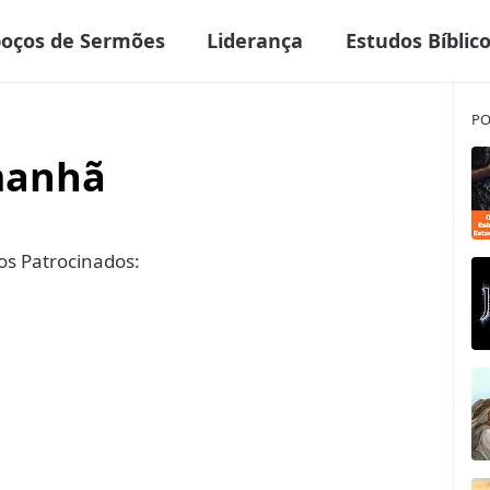
boços de Sermões
Liderança
Estudos Bíblic
PO
manhã
s Patrocinados: