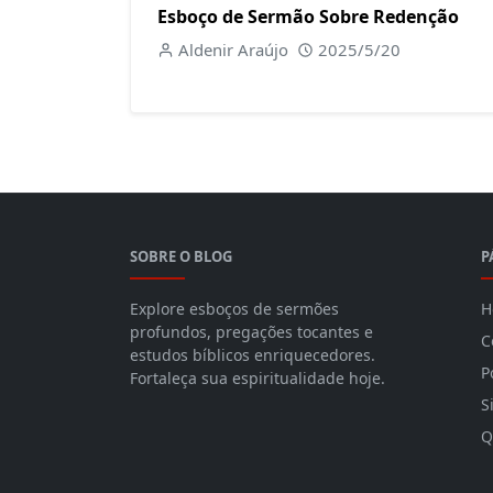
Esboço de Sermão Sobre Redenção
Aldenir Araújo
2025/5/20
SOBRE O BLOG
P
Explore esboços de sermões
H
profundos, pregações tocantes e
C
estudos bíblicos enriquecedores.
P
Fortaleça sua espiritualidade hoje.
S
Q