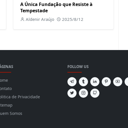
A Única Fundação que Resiste à
Tempestade
Aldenir Araújo
2025/8/12
ÁGINAS
FOLLOW US
ome
ontato
olitica de Privacidade
itemap
uem Somos