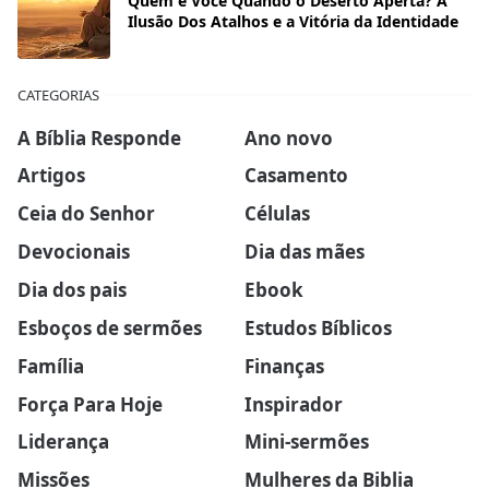
Quem é Você Quando o Deserto Aperta? A
Ilusão Dos Atalhos e a Vitória da Identidade
CATEGORIAS
A Bíblia Responde
Ano novo
Artigos
Casamento
Ceia do Senhor
Células
Devocionais
Dia das mães
Dia dos pais
Ebook
Esboços de sermões
Estudos Bíblicos
Família
Finanças
Força Para Hoje
Inspirador
Liderança
Mini-sermões
Missões
Mulheres da Biblia