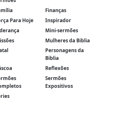
ermões
amília
Finanças
orça Para Hoje
Inspirador
iderança
Mini-sermões
issões
Mulheres da Biblia
atal
Personagens da
Biblia
áscoa
Reflexões
ermões
Sermões
ompletos
Expositivos
ries