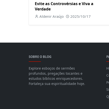
Evite as Controvérsias e Viva a
Verdade
Aldenir Araújo
2025/10/17
SOBRE O BLOG
P
Explore esboços de sermões
H
profundos, pregações tocantes e
C
estudos bíblicos enriquecedores.
P
Fortaleça sua espiritualidade hoje.
S
Q