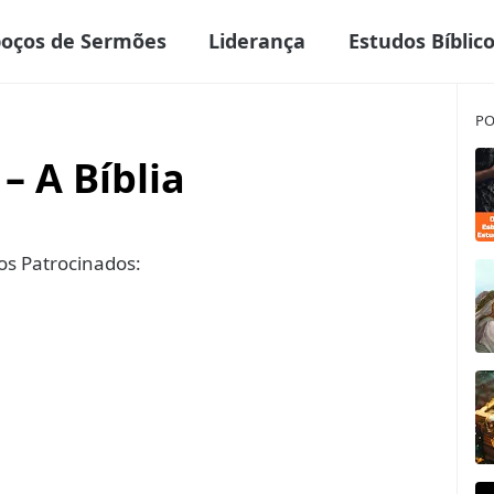
boços de Sermões
Liderança
Estudos Bíblic
PO
– A Bíblia
s Patrocinados: