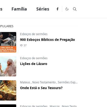
os
Família
Séries
PULARES
Esboços de sermões
900 Esboços Bíblicos de Pregação
37
Esboços de sermões
Lições de Lázaro
Mateus
,
Novo Testamento
,
Sermões Expositivos
Onde Está o Seu Tesouro?
Esboços de sermões
,
Marcos
,
Novo Testamento