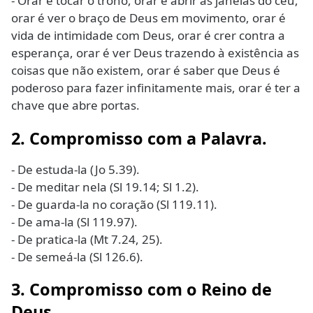
- Orar é tocar o trono, orar é abrir as janelas do céu,
orar é ver o braço de Deus em movimento, orar é
vida de intimidade com Deus, orar é crer contra a
esperança, orar é ver Deus trazendo à existência as
coisas que não existem, orar é saber que Deus é
poderoso para fazer infinitamente mais, orar é ter a
chave que abre portas.
2. Compromisso com a Palavra.
- De estuda-la (Jo 5.39).
- De meditar nela (Sl 19.14; Sl 1.2).
- De guarda-la no coração (Sl 119.11).
- De ama-la (Sl 119.97).
- De pratica-la (Mt 7.24, 25).
- De semeá-la (Sl 126.6).
3. Compromisso com o Reino de
Deus.