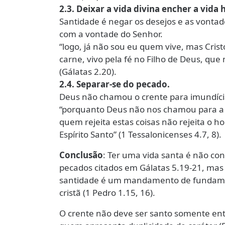
2.3. Deixar a vida divina encher a vida
Santidade é negar os desejos e as vonta
com a vontade do Senhor.
“logo, já não sou eu quem vive, mas Cris
carne, vivo pela fé no Filho de Deus, q
(Gálatas 2.20).
2.4. Separar-se do pecado.
Deus não chamou o crente para imundícia
“porquanto Deus não nos chamou para a i
quem rejeita estas coisas não rejeita o
Espírito Santo” (1 Tessalonicenses 4.7, 8).
Conclusão
: Ter uma vida santa é não co
pecados citados em Gálatas 5.19-21, mas 
santidade é um mandamento de fundament
cristã (1 Pedro 1.15, 16).
O crente não deve ser santo somente en