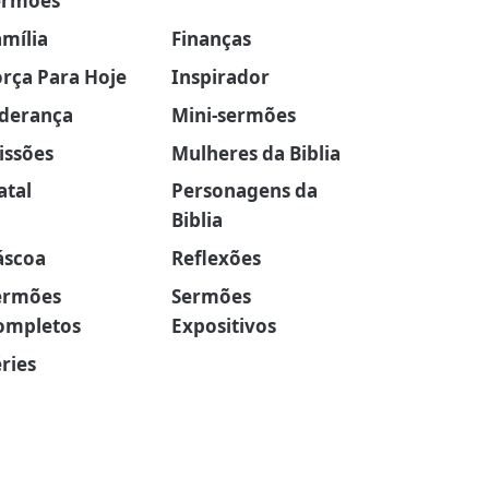
ermões
amília
Finanças
orça Para Hoje
Inspirador
iderança
Mini-sermões
issões
Mulheres da Biblia
atal
Personagens da
Biblia
áscoa
Reflexões
ermões
Sermões
ompletos
Expositivos
ries