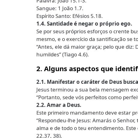
Palavra: João 15.1-3.
Sangue: 1 João 1.7.
Espírito Santo: Efésios 5.18.
1.4. Santidade é negar o próprio ego.
Se por seus próprios esforços o crente bus
mesmo, e o exercício da santificação se 
“Antes, ele dá maior graça; pelo que diz:
humildes” (Tiago 4.6).
2. Alguns aspectos que identif
2.1. Manifestar o caráter de Deus busc
Jesus terminou a sua bela mensagem exor
“Portanto, sede vós perfeitos como perfeit
2.2. Amar a Deus.
Este primeiro mandamento deve estar pre
“Respondeu-lhe Jesus: Amarás o Senhor, t
alma e de todo o teu entendimento. Est
22.37, 38).