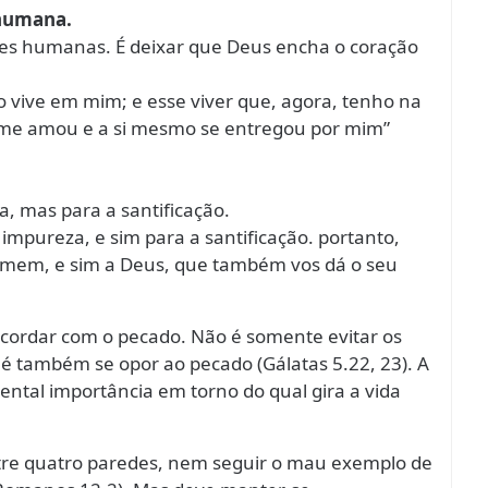
 humana.
des humanas. É deixar que Deus encha o coração
to vive em mim; e esse viver que, agora, tenho na
ue me amou e a si mesmo se entregou por mim”
, mas para a santificação.
mpureza, e sim para a santificação. portanto,
 homem, e sim a Deus, que também vos dá o seu
ncordar com o pecado. Não é somente evitar os
é também se opor ao pecado (Gálatas 5.22, 23). A
al importância em torno do qual gira a vida
tre quatro paredes, nem seguir o mau exemplo de