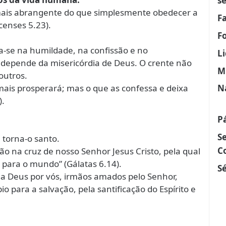
s
 mais abrangente do que simplesmente obedecer a
F
censes 5.23).
F
a-se na humildade, na confissão e no
L
depende da misericórdia de Deus. O crente não
M
outros.
mais prosperará; mas o que as confessa e deixa
N
).
P
S
e torna-o santo.
C
ão na cruz de nosso Senhor Jesus Cristo, pela qual
 para o mundo” (Gálatas 6.14).
Sé
a Deus por vós, irmãos amados pelo Senhor,
o para a salvação, pela santificação do Espírito e