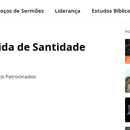
boços de Sermões
Liderança
Estudos Bíblic
PO
ida de Santidade
s Patrocinados: