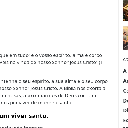
que em tudo; e o vosso espírito, alma e corpo
CA
eis na vinda de nosso Senhor Jesus Cristo” (1
A
A
ntenha o seu espírito, a sua alma e o seu corpo
osso Senhor Jesus Cristo. A Bíblia nos exorta a
C
ecaminosas, aproximarmos de Deus com um
D
rmos por viver de maneira santa.
Di
 um viver santo:
E
tos da vida humana.