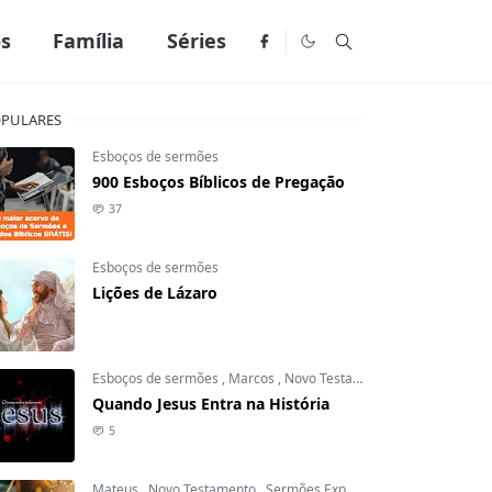
os
Família
Séries
PULARES
Esboços de sermões
900 Esboços Bíblicos de Pregação
37
Esboços de sermões
Lições de Lázaro
Esboços de sermões
,
Marcos
,
Novo Testamento
Quando Jesus Entra na História
5
Mateus
,
Novo Testamento
,
Sermões Expositivos