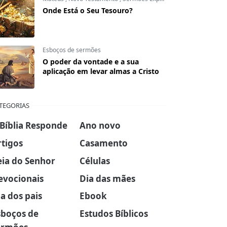
Onde Está o Seu Tesouro?
Esboços de sermões
O poder da vontade e a sua
aplicação em levar almas a Cristo
TEGORIAS
 Bíblia Responde
Ano novo
rtigos
Casamento
eia do Senhor
Células
evocionais
Dia das mães
a dos pais
Ebook
sboços de
Estudos Bíblicos