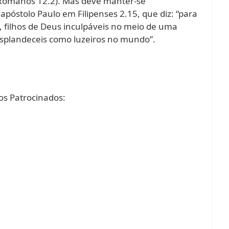
(Romanos 12.2). Mas deve manter-se
 apóstolo Paulo em Filipenses 2.15, que diz: “para
s, filhos de Deus inculpáveis no meio de uma
esplandeceis como luzeiros no mundo”.
s Patrocinados: