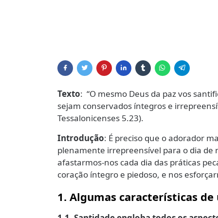
Texto
: “O mesmo Deus da paz vos santifi
sejam conservados íntegros e irrepreensív
Tessalonicenses 5.23).
Introdução
: É preciso que o adorador ma
plenamente irrepreensível para o dia de n
afastarmos-nos cada dia das práticas p
coração íntegro e piedoso, e nos esforça
1. Algumas características de
1.1. Santidade engloba todos os aspec