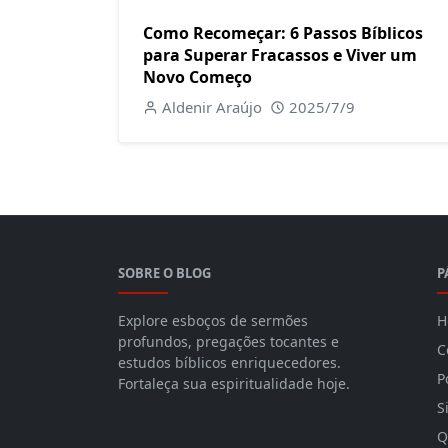
Como Recomeçar: 6 Passos Bíblicos
para Superar Fracassos e Viver um
Novo Começo
Aldenir Araújo
2025/7/9
SOBRE O BLOG
P
Explore esboços de sermões
H
profundos, pregações tocantes e
C
estudos bíblicos enriquecedores.
P
Fortaleça sua espiritualidade hoje.
S
Q