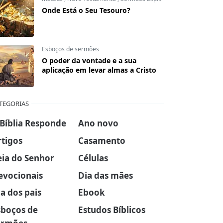
Onde Está o Seu Tesouro?
Esboços de sermões
O poder da vontade e a sua
aplicação em levar almas a Cristo
TEGORIAS
 Bíblia Responde
Ano novo
rtigos
Casamento
eia do Senhor
Células
evocionais
Dia das mães
a dos pais
Ebook
sboços de
Estudos Bíblicos