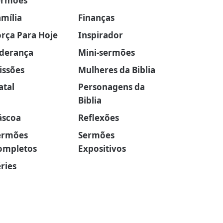
ermões
amília
Finanças
orça Para Hoje
Inspirador
iderança
Mini-sermões
issões
Mulheres da Biblia
atal
Personagens da
Biblia
áscoa
Reflexões
ermões
Sermões
ompletos
Expositivos
ries