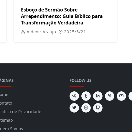
Esboço de Sermão Sobre
Arrependimento: Guia Bíblico para
Transformação Verdadeira
Aldenir Araújo
2025/5/21
ÁGINAS
FOLLOW US
ome
ontato
olitica de Privacidade
itemap
uem Somos