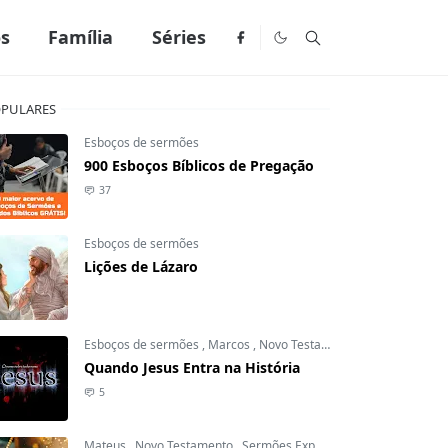
os
Família
Séries
PULARES
Esboços de sermões
900 Esboços Bíblicos de Pregação
37
Esboços de sermões
Lições de Lázaro
Esboços de sermões
,
Marcos
,
Novo Testamento
Quando Jesus Entra na História
5
Mateus
,
Novo Testamento
,
Sermões Expositivos