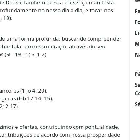
s
de Deus e também da sua presença manifesta.
rofundamente no nosso dia a dia, e tocar-nos
F
, 19).
F
L
s de uma forma profunda, buscando compreender
M
hor falar ao nosso coração através do seu
(Sl 119.11; Sl 1.2).
N
P
S
ncores (1 Jo 4. 20).
C
guras (Hb 12.14, 15).
Sé
; 2.17).
zimos e ofertas, contribuindo com pontualidade,
ontribuições de acordo com nossa prosperidade