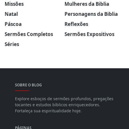
Missões
Mulheres da Biblia
Natal
Personagens da Biblia
Páscoa
Reflexões
Sermões Completos
Sermões Expositivos
Séries
SOBRE O BLOG
Explore esboços de sermões profundos, pregações
tocantes e estudos bíblicos enriquecedores.
Fortaleça sua espiritualidade hoje.
PÁGINAS