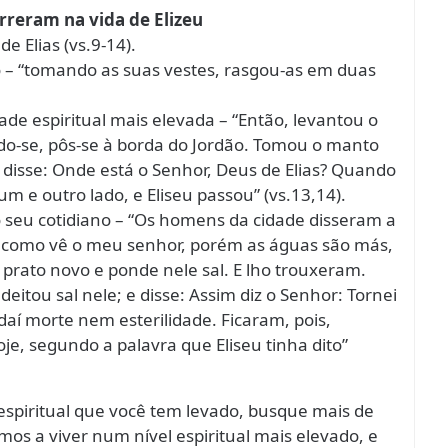
reram na vida de Elizeu
e Elias (vs.9-14).
– “tomando as suas vestes, rasgou-as em duas
ade espiritual mais elevada – “Então, levantou o
ando-se, pôs-se à borda do Jordão. Tomou o manto
 e disse: Onde está o Senhor, Deus de Elias? Quando
 um e outro lado, e Eliseu passou” (vs.13,14).
o seu cotidiano – “Os homens da cidade disseram a
e, como vê o meu senhor, porém as águas são más,
um prato novo e ponde nele sal. E lho trouxeram.
eitou sal nele; e disse: Assim diz o Senhor: Tornei
daí morte nem esterilidade. Ficaram, pois,
je, segundo a palavra que Eliseu tinha dito”
espiritual que você tem levado, busque mais de
s a viver num nível espiritual mais elevado, e