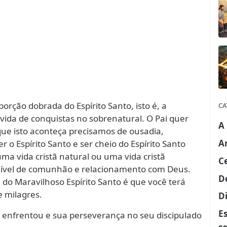
orção dobrada do Espírito Santo, isto é, a
CA
 vida de conquistas no sobrenatural. O Pai quer
A
 que isto aconteça precisamos de ousadia,
A
 o Espírito Santo e ser cheio do Espírito Santo
ma vida cristã natural ou uma vida cristã
C
 nível de comunhão e relacionamento com Deus.
D
o Maravilhoso Espírito Santo é que você terá
e milagres.
Di
E
u enfrentou e sua perseverança no seu discipulado