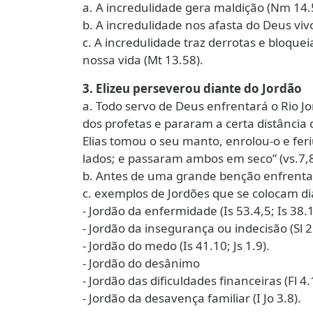
a. A incredulidade gera maldição (Nm 14.
b. A incredulidade nos afasta do Deus vivo
c. A incredulidade traz derrotas e bloq
nossa vida (Mt 13.58).
3. Elizeu perseverou diante do Jordão
a. Todo servo de Deus enfrentará o Rio J
dos profetas e pararam a certa distância
Elias tomou o seu manto, enrolou-o e feri
lados; e passaram ambos em seco” (vs.7,8
b. Antes de uma grande benção enfrentar
c. exemplos de Jordões que se colocam di
- Jordão da enfermidade (Is 53.4,5; Is 38.1
- Jordão da insegurança ou indecisão (Sl 2
- Jordão do medo (Is 41.10; Js 1.9).
- Jordão do desânimo
- Jordão das dificuldades financeiras (Fl 4.
- Jordão da desavença familiar (I Jo 3.8).