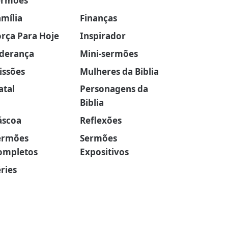
ermões
amília
Finanças
orça Para Hoje
Inspirador
iderança
Mini-sermões
issões
Mulheres da Biblia
atal
Personagens da
Biblia
áscoa
Reflexões
ermões
Sermões
ompletos
Expositivos
ries