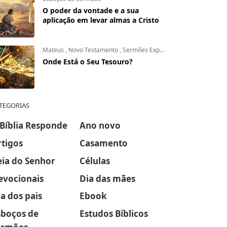
O poder da vontade e a sua
aplicação em levar almas a Cristo
Mateus
,
Novo Testamento
,
Sermões Expositivos
Onde Está o Seu Tesouro?
TEGORIAS
 Bíblia Responde
Ano novo
rtigos
Casamento
eia do Senhor
Células
evocionais
Dia das mães
a dos pais
Ebook
sboços de
Estudos Bíblicos