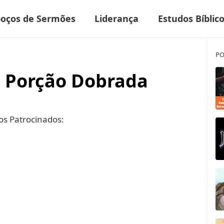
boços de Sermões
Liderança
Estudos Bíblic
PO
 Porção Dobrada
s Patrocinados: