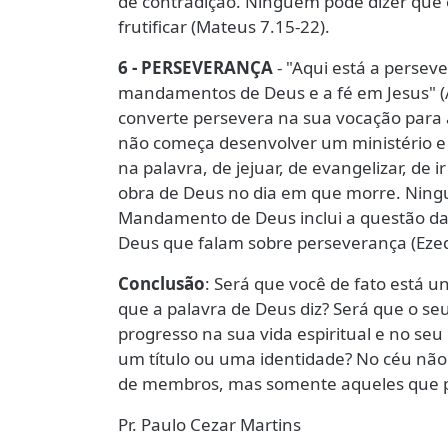
de contradição. Ninguém pode dizer que 
frutificar (Mateus 7.15-22).
6 - PERSEVERANÇA
- "Aqui está a perse
mandamentos de Deus e a fé em Jesus" (
converte persevera na sua vocação para 
não começa desenvolver um ministério e d
na palavra, de jejuar, de evangelizar, de i
obra de Deus no dia em que morre. Ningu
Mandamento de Deus inclui a questão da 
Deus que falam sobre perseverança (Ezeq
Conclusão
: Será que você de fato está u
que a palavra de Deus diz? Será que o se
progresso na sua vida espiritual e no se
um título ou uma identidade? No céu não 
de membros, mas somente aqueles que po
Pr. Paulo Cezar Martins