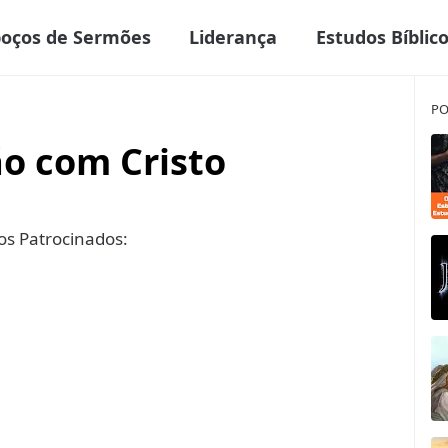
boços de Sermões
Liderança
Estudos Bíblic
PO
ão com Cristo
s Patrocinados: