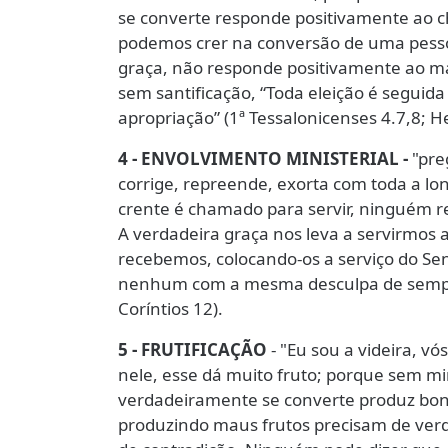
se converte responde positivamente ao c
podemos crer na conversão de uma pessoa
graça, não responde positivamente ao ma
sem santificação, “Toda eleição é seguid
apropriação” (1ª Tessalonicenses 4.7,8; H
4 - ENVOLVIMENTO MINISTERIAL -
"preg
corrige, repreende, exorta com toda a lo
crente é chamado para servir, ninguém r
A verdadeira graça nos leva a servirmos
recebemos, colocando-os a serviço do Se
nenhum com a mesma desculpa de sempre:
Coríntios 12).
5 - FRUTIFICAÇÃO
- "Eu sou a videira, 
nele, esse dá muito fruto; porque sem mi
verdadeiramente se converte produz bons 
produzindo maus frutos precisam de ver