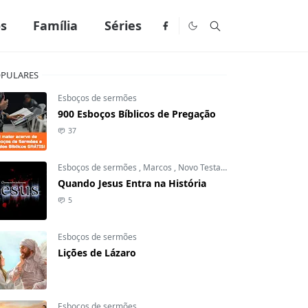
os
Família
Séries
PULARES
Esboços de sermões
900 Esboços Bíblicos de Pregação
37
Esboços de sermões
,
Marcos
,
Novo Testamento
Quando Jesus Entra na História
5
Esboços de sermões
Lições de Lázaro
Esboços de sermões