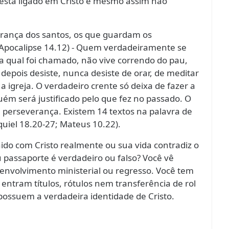
está ligado em Cristo e mesmo assim não
verança dos santos, os que guardam os
Apocalipse 14.12) - Quem verdadeiramente se
a qual foi chamado, não vive correndo do pau,
epois desiste, nunca desiste de orar, de meditar
r a igreja. O verdadeiro crente só deixa de fazer a
ém será justificado pelo que fez no passado. O
perseverança. Existem 14 textos na palavra de
uiel 18.20-27; Mateus 10.22).
nido com Cristo realmente ou sua vida contradiz o
u passaporte é verdadeiro ou falso? Você vê
u envolvimento ministerial ou regresso. Você tem
entram títulos, rótulos nem transferência de rol
ssuem a verdadeira identidade de Cristo.