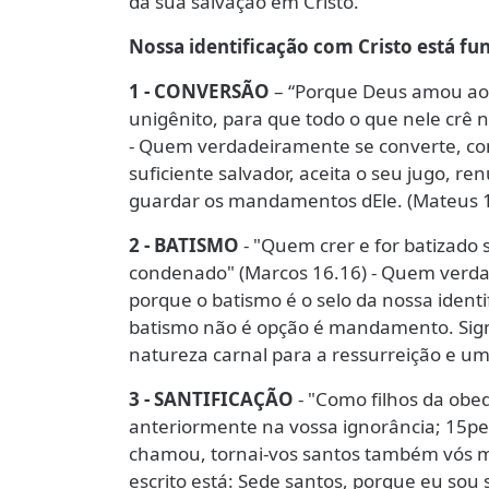
da sua salvação em Cristo.
Nossa identificação com Cristo está fu
1 - CONVERSÃO
– “Porque Deus amou ao 
unigênito, para que todo o que nele crê n
- Quem verdadeiramente se converte, con
suficiente salvador, aceita o seu jugo, r
guardar os mandamentos dEle. (Mateus 11
2 - BATISMO
- "Quem crer e for batizado 
condenado" (Marcos 16.16) - Quem verdad
porque o batismo é o selo da nossa identi
batismo não é opção é mandamento. Sign
natureza carnal para a ressurreição e um
3 - SANTIFICAÇÃO
- "Como filhos da obed
anteriormente na vossa ignorância; 15pe
chamou, tornai-vos santos também vós 
escrito está: Sede santos, porque eu sou