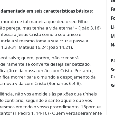
s
F
ndamentada em seis características básicas:
F
mundo de tal maneira que deu o seu Filho
L
ão pereça, mas tenha a vida eterna” – (João 3.16)
fessa a Jesus Cristo como o seu único e
M
enuncia a si mesmo toma a sua cruz e passa a
N
.28-31; Mateus 16.24; João 14.21).
será salvo; quem, porém, não crer será
P
eiramente se converte deseja ser batizado,
S
ficação e da nossa união com Cristo. Portanto,
C
ifica morrer para o mundo e despojamento da
a nova vida com Cristo (Romanos 6.4-8).
Sé
iência, não vos amoldeis às paixões que tínheis
lo contrário, segundo é santo aquele que vos
mesmos em todo o vosso procedimento, 16porque
 santo" (1 Pedro 1. 14-16) - Quem verdadeiramente