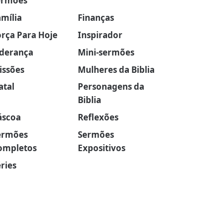
ermões
amília
Finanças
orça Para Hoje
Inspirador
iderança
Mini-sermões
issões
Mulheres da Biblia
atal
Personagens da
Biblia
áscoa
Reflexões
ermões
Sermões
ompletos
Expositivos
ries