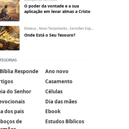
O poder da vontade e a sua
aplicação em levar almas a Cristo
Mateus
,
Novo Testamento
,
Sermões Expositivos
Onde Está o Seu Tesouro?
TEGORIAS
 Bíblia Responde
Ano novo
rtigos
Casamento
eia do Senhor
Células
evocionais
Dia das mães
a dos pais
Ebook
sboços de
Estudos Bíblicos