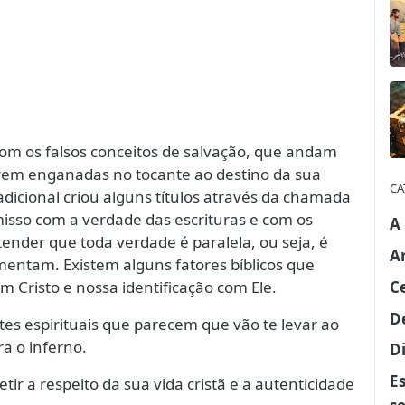
om os falsos conceitos de salvação, que andam
verem enganadas no tocante ao destino da sua
CA
radicional criou alguns títulos através da chamada
isso com a verdade das escrituras e com os
A
der que toda verdade é paralela, ou seja, é
A
entam. Existem alguns fatores bíblicos que
C
 Cristo e nossa identificação com Ele.
D
tes espirituais que parecem que vão te levar ao
a o inferno.
Di
E
etir a respeito da sua vida cristã e a autenticidade