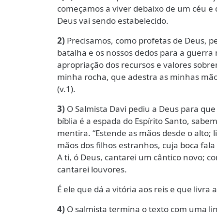
começamos a viver debaixo de um céu e d
Deus vai sendo estabelecido.
2)
Precisamos, como profetas de Deus, pe
batalha e os nossos dedos para a guerra 
apropriação dos recursos e valores sobre
minha rocha, que adestra as minhas mãos
(v.1).
3)
O Salmista Davi pediu a Deus para que
bíblia é a espada do Espírito Santo, sab
mentira. “Estende as mãos desde o alto; 
mãos dos filhos estranhos, cuja boca fala 
A ti, ó Deus, cantarei um cântico novo; c
cantarei louvores.
É ele que dá a vitória aos reis e que livra
4)
O salmista termina o texto com uma lin