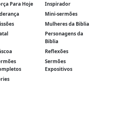
orça Para Hoje
Inspirador
iderança
Mini-sermões
issões
Mulheres da Biblia
atal
Personagens da
Biblia
áscoa
Reflexões
ermões
Sermões
ompletos
Expositivos
ries