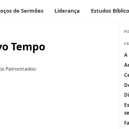
boços de Sermões
Liderança
Estudos Bíblic
PO
vo Tempo
CA
A
A
s Patrocinados:
C
D
Di
E
s
F