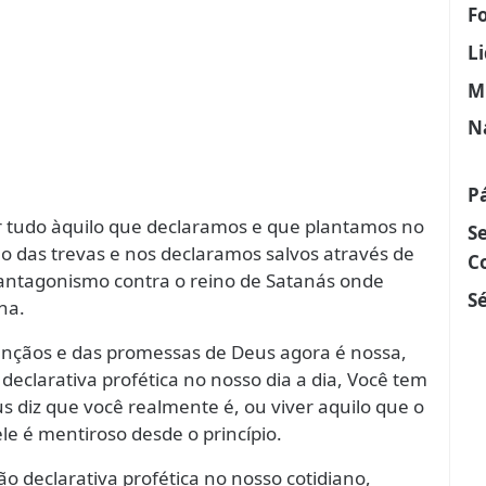
F
L
M
N
P
r tudo àquilo que declaramos e que plantamos no
S
o das trevas e nos declaramos salvos através de
C
antagonismo contra o reino de Satanás onde
Sé
na.
ênçãos e das promessas de Deus agora é nossa,
eclarativa profética no nosso dia a dia, Você tem
us diz que você realmente é, ou viver aquilo que o
le é mentiroso desde o princípio.
 declarativa profética no nosso cotidiano,