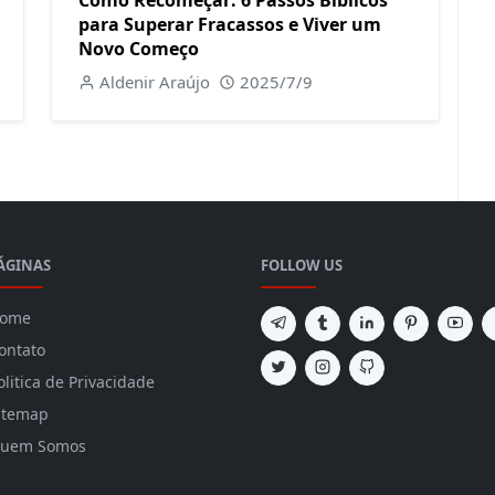
Como Recomeçar: 6 Passos Bíblicos
para Superar Fracassos e Viver um
Novo Começo
Aldenir Araújo
2025/7/9
ÁGINAS
FOLLOW US
ome
ontato
olitica de Privacidade
itemap
uem Somos