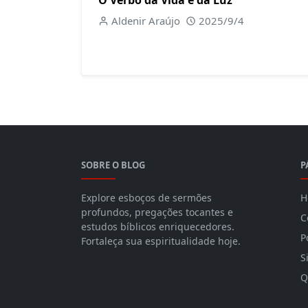
O Verbo da Vida e da Luz
Aldenir Araújo
2025/9/4
SOBRE O BLOG
P
Explore esboços de sermões
H
profundos, pregações tocantes e
C
estudos bíblicos enriquecedores.
P
Fortaleça sua espiritualidade hoje.
S
Q