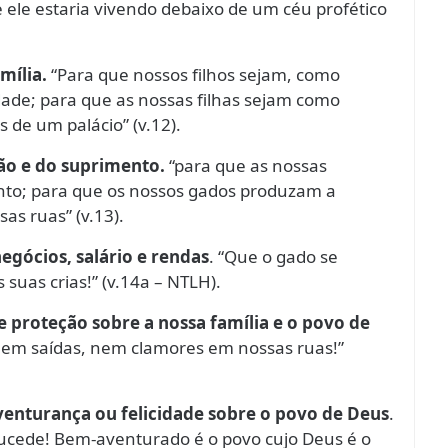
 ele estaria vivendo debaixo de um céu profético
amília.
“Para que nossos filhos sejam, como
ade; para que as nossas filhas sejam como
 de um palácio” (v.12).
são e do suprimento.
“para que as nossas
to; para que os nossos gados produzam a
as ruas” (v.13).
negócios, salário e rendas
. “Que o gado se
suas crias!” (v.14a – NTLH).
e proteção sobre a nossa família e o povo de
 nem saídas, nem clamores em nossas ruas!”
venturança ou felicidade sobre o povo de Deus
.
cede! Bem-aventurado é o povo cujo Deus é o