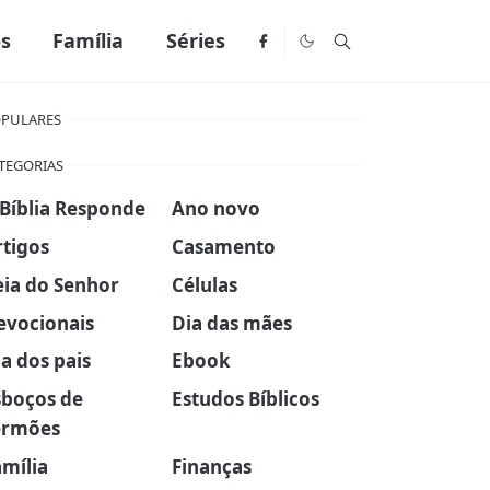
os
Família
Séries
PULARES
TEGORIAS
 Bíblia Responde
Ano novo
rtigos
Casamento
eia do Senhor
Células
evocionais
Dia das mães
a dos pais
Ebook
sboços de
Estudos Bíblicos
ermões
amília
Finanças