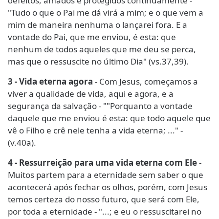
defeitos, amados e protegidos continuamente -
"Tudo o que o Pai me dá virá a mim; e o que vem a
mim de maneira nenhuma o lançarei fora. E a
vontade do Pai, que me enviou, é esta: que
nenhum de todos aqueles que me deu se perca,
mas que o ressuscite no último Dia" (vs.37,39).
3 - Vida eterna agora
- Com Jesus, começamos a
viver a qualidade de vida, aqui e agora, e a
segurança da salvação - ""Porquanto a vontade
daquele que me enviou é esta: que todo aquele que
vê o Filho e crê nele tenha a vida eterna; ..." -
(v.40a).
4 - Ressurreição para uma vida eterna com Ele
-
Muitos partem para a eternidade sem saber o que
acontecerá após fechar os olhos, porém, com Jesus
temos certeza do nosso futuro, que será com Ele,
por toda a eternidade - "...; e eu o ressuscitarei no