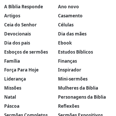
A Bíblia Responde
Ano novo
Artigos
Casamento
Ceia do Senhor
Células
Devocionais
Dia das mães
Dia dos pais
Ebook
Esboços de sermões
Estudos Bíblicos
Família
Finanças
Força Para Hoje
Inspirador
Liderança
Mini-sermões
Missões
Mulheres da Biblia
Natal
Personagens da Biblia
Páscoa
Reflexões
Sermões Completos
Sermões Expositivos