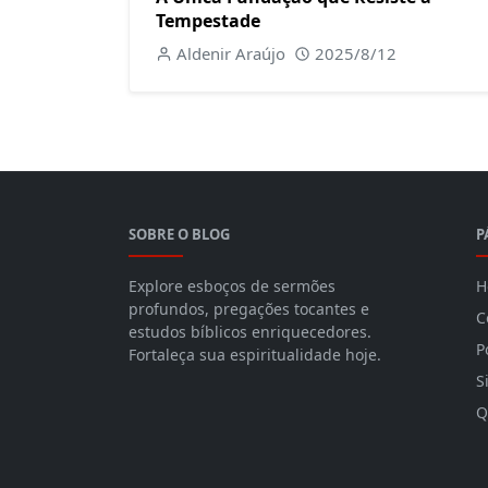
Tempestade
Aldenir Araújo
2025/8/12
SOBRE O BLOG
P
Explore esboços de sermões
H
profundos, pregações tocantes e
C
estudos bíblicos enriquecedores.
P
Fortaleça sua espiritualidade hoje.
S
Q