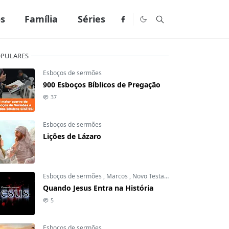
os
Família
Séries
PULARES
Esboços de sermões
900 Esboços Bíblicos de Pregação
37
Esboços de sermões
Lições de Lázaro
Esboços de sermões
,
Marcos
,
Novo Testamento
Quando Jesus Entra na História
5
Esboços de sermões