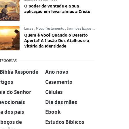
O poder da vontade e a sua
aplicação em levar almas a Cristo
Lucas
,
Novo Testamento
,
Sermões Expositivos
Quem é Você Quando o Deserto
Aperta? A Ilusão Dos Atalhos e a
Vitória da Identidade
TEGORIAS
 Bíblia Responde
Ano novo
rtigos
Casamento
eia do Senhor
Células
evocionais
Dia das mães
a dos pais
Ebook
sboços de
Estudos Bíblicos