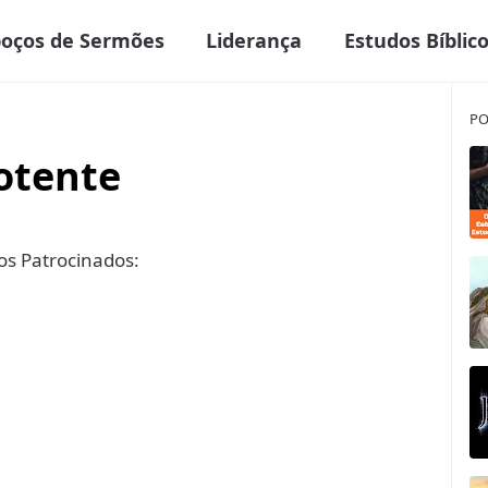
boços de Sermões
Liderança
Estudos Bíblic
PO
otente
s Patrocinados: