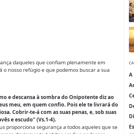
urança daqueles que confiam plenamente em
CA
á o nosso refúgio e que podemos buscar a sua
A
A
C
imo e descansa à sombra do Onipotente diz ao
us meu, em quem confio. Pois ele te livrará do
D
iosa. Cobrir-te-á com as suas penas, e, sob suas
Di
vês e escudo” (Vs.1-4).
E
s proporciona segurança a todos aqueles que se