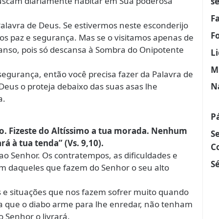
uscam diariamente habitar em Sua poderosa
s
F
Palavra de Deus. Se estivermos neste esconderijo
F
os paz e segurança. Mas se o visitamos apenas de
nso, pois só descansa à Sombra do Onipotente
L
M
 segurança, então você precisa fazer da Palavra de
Deus o proteja debaixo das suas asas lhe
N
a.
P
io. Fizeste do Altíssimo a tua morada. Nenhum
S
 à tua tenda” (Vs. 9,10).
C
ao Senhor. Os contratempos, as dificuldades e
Sé
em daqueles que fazem do Senhor o seu alto
os e situações que nos fazem sofrer muito quando
ca que o diabo arme para lhe enredar, não tenham
 Senhor o livrará.