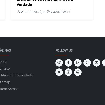
Verdade
Aldenir Araújo
2025/10/17
ÁGINAS
FOLLOW US
ome
ontato
olitica de Privacidade
itemap
uem Somos