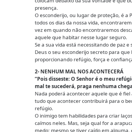
colocam debaixo da sua vontade e que b
presença.
O esconderijo, ou lugar de proteção, é a 
todos os dias da nossa vida, encontrarem
vez em quando não encontraremos desca
aquele que habitar nesse lugar seguro.
Se a sua vida está necessitando de paz e
Deus o seu esconderijo secreto para que 
proporcionando refúgio, força e confianç
2- NENHUM MAL NOS ACONTECERÁ
“Pois disseste: O Senhor é o meu refúg
mal te sucederá, praga nenhuma chegará
Nada poderá acontecer aquele que é fiel 
tudo que acontecer contribuirá para o b
refúgio.
O inimigo tem habilidades para criar laç
caímos neles. Mas, seja qual for a arapu
medo; mesmo se tiver caído em alguma, o