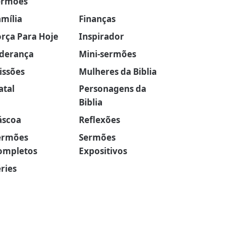
ermões
amília
Finanças
orça Para Hoje
Inspirador
iderança
Mini-sermões
issões
Mulheres da Biblia
atal
Personagens da
Biblia
áscoa
Reflexões
ermões
Sermões
ompletos
Expositivos
ries