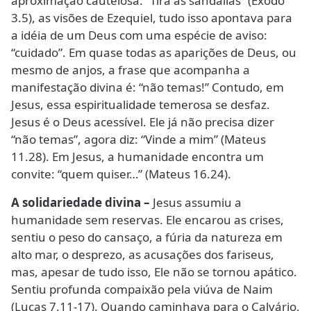
aproximação cautelosa: “Tira as sandálias” (Êxodo
3.5), as visões de Ezequiel, tudo isso apontava para
a idéia de um Deus com uma espécie de aviso:
“cuidado”. Em quase todas as aparições de Deus, ou
mesmo de anjos, a frase que acompanha a
manifestação divina é: “não temas!” Contudo, em
Jesus, essa espiritualidade temerosa se desfaz.
Jesus é o Deus acessível. Ele já não precisa dizer
“não temas”, agora diz: “Vinde a mim” (Mateus
11.28). Em Jesus, a humanidade encontra um
convite: “quem quiser…” (Mateus 16.24).
A solidariedade divina –
Jesus assumiu a
humanidade sem reservas. Ele encarou as crises,
sentiu o peso do cansaço, a fúria da natureza em
alto mar, o desprezo, as acusações dos fariseus,
mas, apesar de tudo isso, Ele não se tornou apático.
Sentiu profunda compaixão pela viúva de Naim
(Lucas 7.11-17). Quando caminhava para o Calvário,