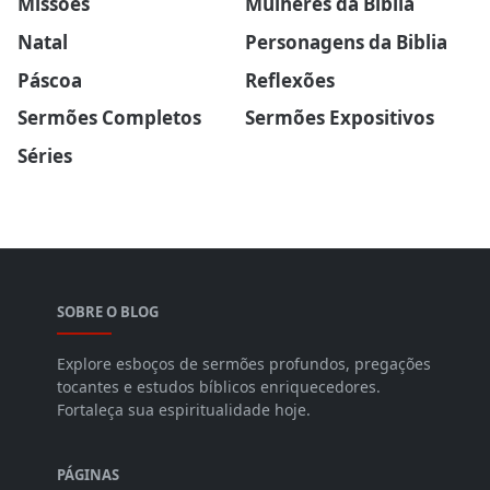
Missões
Mulheres da Biblia
Natal
Personagens da Biblia
Páscoa
Reflexões
Sermões Completos
Sermões Expositivos
Séries
SOBRE O BLOG
Explore esboços de sermões profundos, pregações
tocantes e estudos bíblicos enriquecedores.
Fortaleça sua espiritualidade hoje.
PÁGINAS