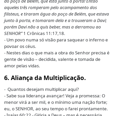
do poço de Belém, que está junto à porta! Então
aqueles três romperam pelo acampamento dos
filisteus, e tiraram água do poço de Belém, que estava
junto à porta, e tomaram dela e a trouxeram a Davi;
porém Davi não a quis beber, mas a derramou ao
SENHOR”
1 Crônicas 11:17,18.
- Um povo numa só visão para saquear o inferno e
povoar os céus.
- Nestes dias o que mais a obra do Senhor precisa é
gente de visão – decidida, valente e tomada de
amor pelas vidas.
6. Aliança da Multiplicação.
- Quantos desejam multiplicar aqui?
- Sabe sua liderança avançar! Veja a promessa: O
menor virá a ser mil, e o mínimo uma nação forte;
eu, o SENHOR, ao seu tempo o farei prontamente.
- Isaías 60:22 - Glória a Deus – mas é necessária