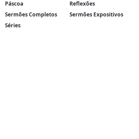
Páscoa
Reflexões
Sermões Completos
Sermões Expositivos
Séries
SOBRE O BLOG
Explore esboços de sermões profundos, pregações
tocantes e estudos bíblicos enriquecedores.
Fortaleça sua espiritualidade hoje.
PÁGINAS
Home