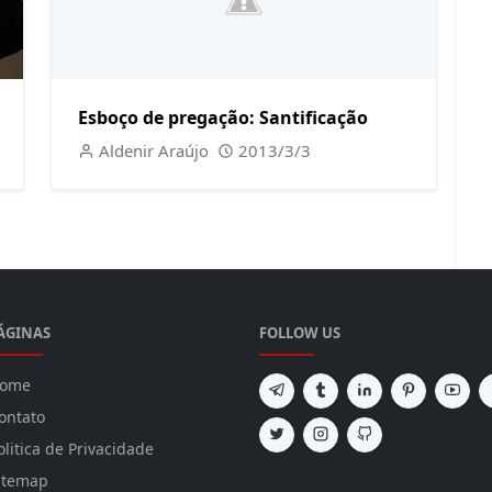
Esboço de pregação: Santificação
Aldenir Araújo
2013/3/3
ÁGINAS
FOLLOW US
ome
ontato
olitica de Privacidade
itemap