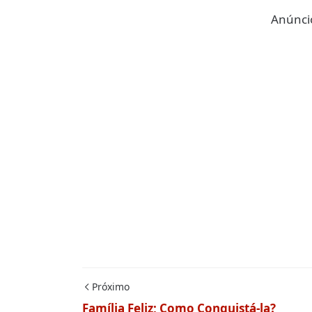
Anúncio
Próximo
Família Feliz; Como Conquistá-la?