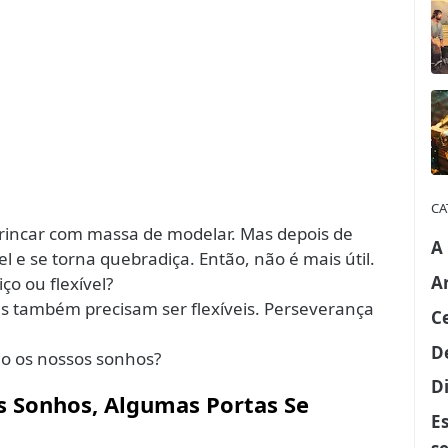
CA
brincar com massa de modelar. Mas depois de
A
l e se torna quebradiça. Então, não é mais útil.
A
ço ou flexível?
s também precisam ser flexíveis. Perseverança
C
D
 os nossos sonhos?
Di
s Sonhos, Algumas Portas Se
E