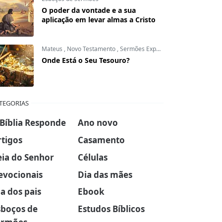
O poder da vontade e a sua
aplicação em levar almas a Cristo
Mateus
,
Novo Testamento
,
Sermões Expositivos
Onde Está o Seu Tesouro?
TEGORIAS
 Bíblia Responde
Ano novo
rtigos
Casamento
eia do Senhor
Células
evocionais
Dia das mães
a dos pais
Ebook
sboços de
Estudos Bíblicos