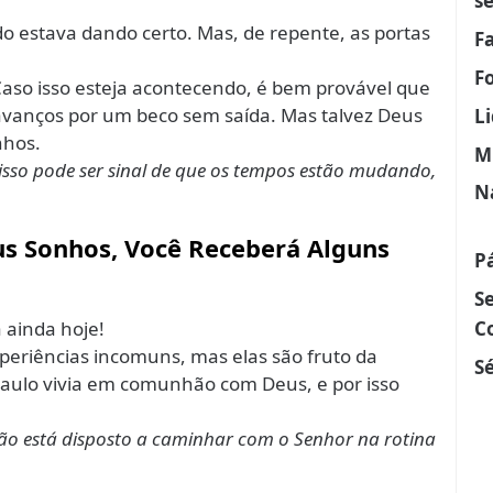
s
udo estava dando certo. Mas, de repente, as portas
F
F
Caso isso esteja acontecendo, é bem provável que
 avanços por um beco sem saída. Mas talvez Deus
L
nhos.
M
isso pode ser sinal de que os tempos estão mudando,
N
us Sonhos, Você Receberá Alguns
P
S
C
a ainda hoje!
periências incomuns, mas elas são fruto da
Sé
Paulo vivia em comunhão com Deus, e por isso
não está disposto a caminhar com o Senhor na rotina