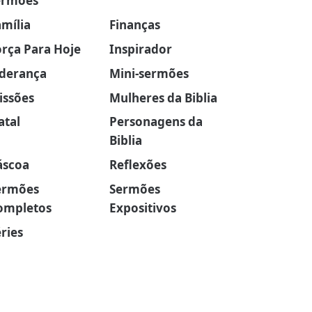
ermões
amília
Finanças
orça Para Hoje
Inspirador
iderança
Mini-sermões
issões
Mulheres da Biblia
atal
Personagens da
Biblia
áscoa
Reflexões
ermões
Sermões
ompletos
Expositivos
ries