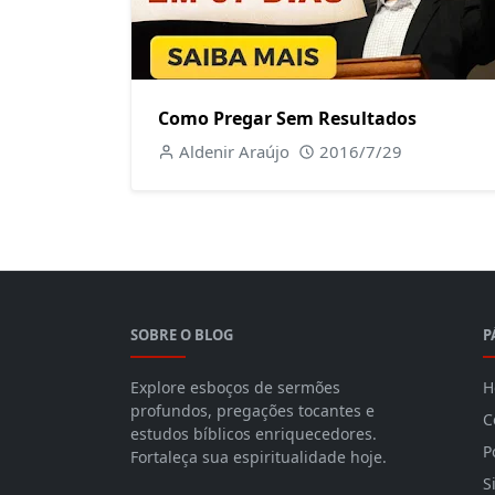
Como Pregar Sem Resultados
Aldenir Araújo
2016/7/29
SOBRE O BLOG
P
Explore esboços de sermões
H
profundos, pregações tocantes e
C
estudos bíblicos enriquecedores.
P
Fortaleça sua espiritualidade hoje.
S