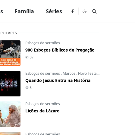
os
Família
Séries
PULARES
Esboços de sermões
900 Esboços Bíblicos de Pregação
37
Esboços de sermões
,
Marcos
,
Novo Testamento
Quando Jesus Entra na História
5
Esboços de sermões
Lições de Lázaro
Esboços de sermões