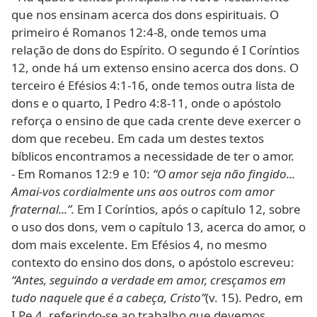
que nos ensinam acerca dos dons espirituais. O
primeiro é Romanos 12:4-8, onde temos uma
relação de dons do Espírito. O segundo é I Coríntios
12, onde há um extenso ensino acerca dos dons. O
terceiro é Efésios 4:1-16, onde temos outra lista de
dons e o quarto, I Pedro 4:8-11, onde o apóstolo
reforça o ensino de que cada crente deve exercer o
dom que recebeu. Em cada um destes textos
bíblicos encontramos a necessidade de ter o amor.
- Em Romanos 12:9 e 10:
“O amor seja não fingido...
Amai-vos cordialmente uns aos outros com amor
fraternal...”.
Em I Coríntios, após o capítulo 12, sobre
o uso dos dons, vem o capítulo 13, acerca do amor, o
dom mais excelente. Em Efésios 4, no mesmo
contexto do ensino dos dons, o apóstolo escreveu:
“Antes, seguindo a verdade em amor, cresçamos em
tudo naquele que é a cabeça, Cristo”
(v. 15). Pedro, em
I Pe 4, referindo-se ao trabalho que devemos