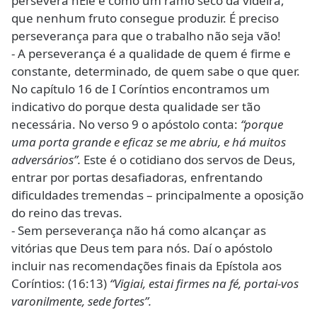
persevera nEle é como um ramo seco da videira,
que nenhum fruto consegue produzir. É preciso
perseverança para que o trabalho não seja vão!
- A perseverança é a qualidade de quem é firme e
constante, determinado, de quem sabe o que quer.
No capítulo 16 de I Coríntios encontramos um
indicativo do porque desta qualidade ser tão
necessária. No verso 9 o apóstolo conta:
“porque
uma porta grande e eficaz se me abriu, e há muitos
adversários”.
Este é o cotidiano dos servos de Deus,
entrar por portas desafiadoras, enfrentando
dificuldades tremendas – principalmente a oposição
do reino das trevas.
- Sem perseverança não há como alcançar as
vitórias que Deus tem para nós. Daí o apóstolo
incluir nas recomendações finais da Epístola aos
Coríntios: (16:13)
“Vigiai, estai firmes na fé, portai-vos
varonilmente, sede fortes”.