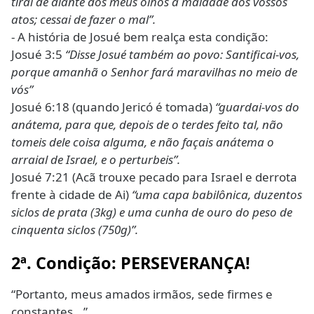
tirai de diante dos meus olhos a maldade dos vossos
atos; cessai de fazer o mal”.
- A história de Josué bem realça esta condição:
Josué 3:5
“Disse Josué também ao povo: Santificai-vos,
porque amanhã o Senhor fará maravilhas no meio de
vós”
Josué 6:18 (quando Jericó é tomada)
“guardai-vos do
anátema, para que, depois de o terdes feito tal, não
tomeis dele coisa alguma, e não façais anátema o
arraial de Israel, e o perturbeis”.
Josué 7:21 (Acã trouxe pecado para Israel e derrota
frente à cidade de Ai)
“uma capa babilônica, duzentos
siclos de prata (3kg) e uma cunha de ouro do peso de
cinquenta siclos (750g)”.
2ª. Condição: PERSEVERANÇA!
“Portanto, meus amados irmãos, sede firmes e
constantes...”