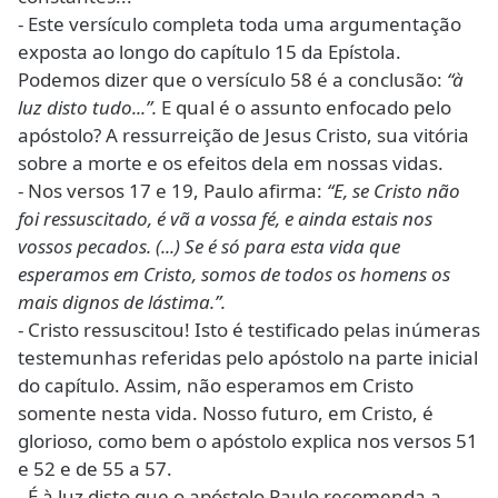
- Este versículo completa toda uma argumentação
exposta ao longo do capítulo 15 da Epístola.
Podemos dizer que o versículo 58 é a conclusão:
“à
luz disto tudo...”.
E qual é o assunto enfocado pelo
apóstolo? A ressurreição de Jesus Cristo, sua vitória
sobre a morte e os efeitos dela em nossas vidas.
- Nos versos 17 e 19, Paulo afirma:
“E, se Cristo não
foi ressuscitado, é vã a vossa fé, e ainda estais nos
vossos pecados. (...) Se é só para esta vida que
esperamos em Cristo, somos de todos os homens os
mais dignos de lástima.”.
- Cristo ressuscitou! Isto é testificado pelas inúmeras
testemunhas referidas pelo apóstolo na parte inicial
do capítulo. Assim, não esperamos em Cristo
somente nesta vida. Nosso futuro, em Cristo, é
glorioso, como bem o apóstolo explica nos versos 51
e 52 e de 55 a 57.
- É à luz disto que o apóstolo Paulo recomenda a