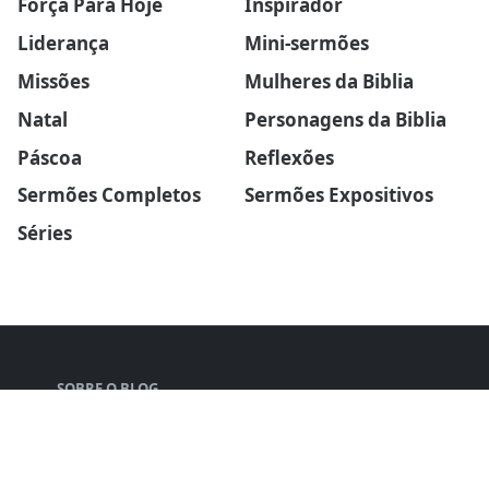
Força Para Hoje
Inspirador
Liderança
Mini-sermões
Missões
Mulheres da Biblia
Natal
Personagens da Biblia
Páscoa
Reflexões
Sermões Completos
Sermões Expositivos
Séries
SOBRE O BLOG
Explore esboços de sermões profundos, pregações
tocantes e estudos bíblicos enriquecedores.
Fortaleça sua espiritualidade hoje.