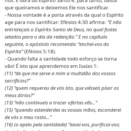
nós. É obra do Espírito Santo e, para tanto, basta
que queiramos e deixemos Ele nos santificar.
- Nossa vontade é a porta através da qual o Espírito
age para nos santificar: Efésios 4:30 afirma:
“E não
entristeçais o Espírito Santo de Deus, no qual fostes
selados para o dia da redenção.” E no capítulo
seguinte, o apóstolo recomenda: “enchei-vos do
Espírito”
(Efésios 5:18).
- Quando falta a santidade todo esforço se torna
vão! É isto que aprendemos em Isaías 1:
(11) “de que me serve a mim a multidão dos vossos
sacrifícios?”
(12) “quem requereu de vós isto, que viésseis pisar os
meus átrios?”
(13) “não continueis a trazer ofertas vãs...”
(15) “quando estenderdes as vossas mãos, esconderei
de vós o meu rosto...”
(16) (o apelo pela santidade) “lavai-vos, purificai-vos;