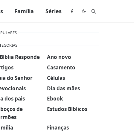
os
Família
Séries
PULARES
TEGORIAS
 Bíblia Responde
Ano novo
rtigos
Casamento
eia do Senhor
Células
evocionais
Dia das mães
a dos pais
Ebook
sboços de
Estudos Bíblicos
ermões
amília
Finanças