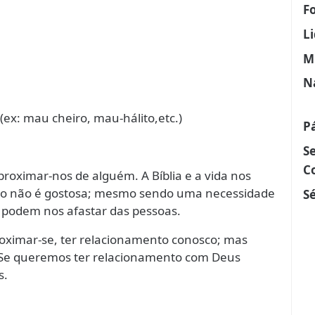
F
L
M
N
ex: mau cheiro, mau-hálito,etc.)
P
S
C
roximar-nos de alguém. A Bíblia e a vida nos
dão não é gostosa; mesmo sendo uma necessidade
Sé
e podem nos afastar das pessoas.
roximar-se, ter relacionamento conosco; mas
 Se queremos ter relacionamento com Deus
s.