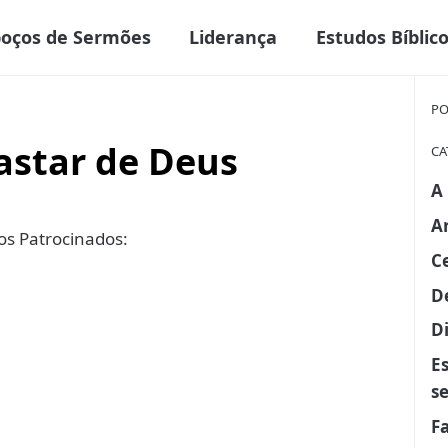
boços de Sermões
Liderança
Estudos Bíblic
PO
astar de Deus
CA
A
A
s Patrocinados:
C
D
Di
E
s
F