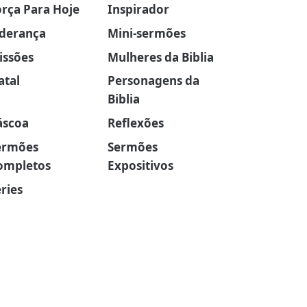
orça Para Hoje
Inspirador
iderança
Mini-sermões
issões
Mulheres da Biblia
atal
Personagens da
Biblia
áscoa
Reflexões
ermões
Sermões
ompletos
Expositivos
ries