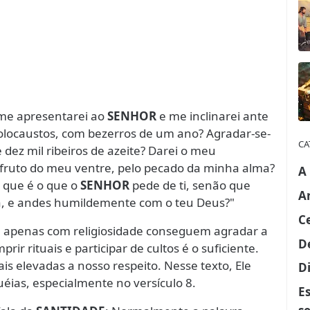
 me apresentarei ao
SENHOR
e me inclinarei ante
holocaustos, com bezerros de um ano? Agradar-se-
CA
 dez mil ribeiros de azeite? Darei o meu
fruto do meu ventre, pelo pecado da minha alma?
A
e que é o que o
SENHOR
pede de ti, senão que
A
cia, e andes humildemente com o teu Deus?"
C
 apenas com religiosidade conseguem agradar a
D
r rituais e participar de cultos é o suficiente.
is elevadas a nosso respeito. Nesse texto, Ele
Di
uéias, especialmente no versículo 8.
E