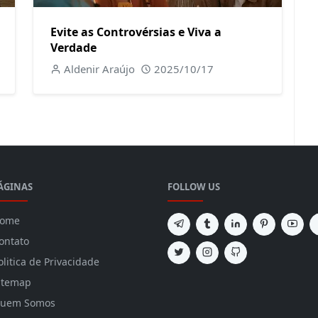
Evite as Controvérsias e Viva a
Verdade
Aldenir Araújo
2025/10/17
ÁGINAS
FOLLOW US
ome
ontato
olitica de Privacidade
itemap
uem Somos