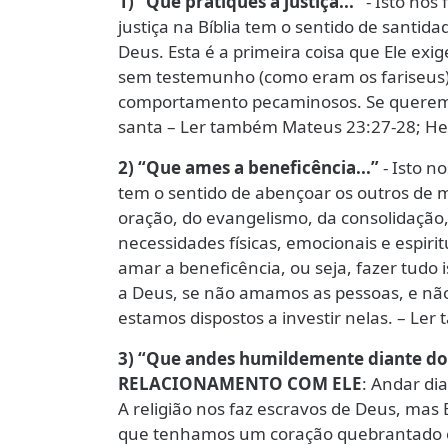
1) “Que pratiques a justiça...”
- Isto nos 
justiça na Bíblia tem o sentido de santid
Deus. Esta é a primeira coisa que Ele exi
sem testemunho (como eram os fariseus),
comportamento pecaminosos. Se queremo
santa – Ler também Mateus 23:27-28; He
2) “Que ames a beneficência...”
- Isto n
tem o sentido de abençoar os outros de m
oração, do evangelismo, da consolidação,
necessidades físicas, emocionais e espiri
amar a beneficência, ou seja, fazer tud
a Deus, se não amamos as pessoas, e nã
estamos dispostos a investir nelas. – Ler
3) “Que andes humildemente diante do
RELACIONAMENTO COM ELE
: Andar di
A religião nos faz escravos de Deus, mas 
que tenhamos um coração quebrantado e 