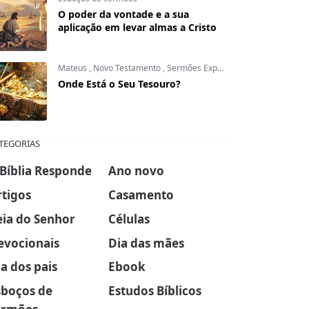
O poder da vontade e a sua
aplicação em levar almas a Cristo
Mateus
,
Novo Testamento
,
Sermões Expositivos
Onde Está o Seu Tesouro?
TEGORIAS
 Bíblia Responde
Ano novo
rtigos
Casamento
eia do Senhor
Células
evocionais
Dia das mães
a dos pais
Ebook
sboços de
Estudos Bíblicos