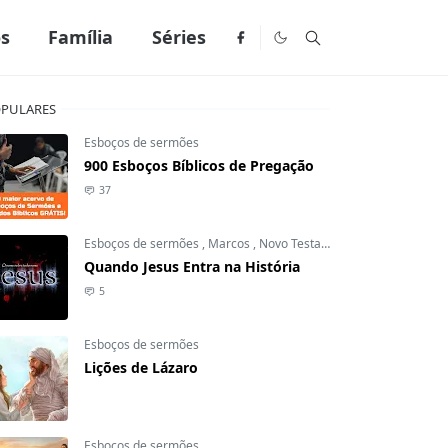
os
Família
Séries
PULARES
Esboços de sermões
900 Esboços Bíblicos de Pregação
37
Esboços de sermões
,
Marcos
,
Novo Testamento
Quando Jesus Entra na História
5
Esboços de sermões
Lições de Lázaro
Esboços de sermões