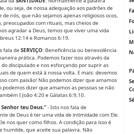
s
fala da
SANTIDADE
: Normalmente a palavra
ade, ou seja, de nossa adequação aos padrões de
F
ge de nós, que não sejamos apenas religiosos ocos,
F
 preocupados com rituais, mas cheios de
s agradar a Deus, temos que viver uma vida
L
breus 12:14 e Romanos 6:19.
M
os fala de
SERVIÇO
: Beneficência ou benevolência
N
aneira prática. Podemos fazer isso através da
 do discipulado e nos esforçando por suprir as
P
tuais de quem está à nossa volta. E mais: devemos
o isso com paixão! Não podemos dizer que amamos
S
o podemos dizer que amamos as pessoas se não
C
 também I João 4:20 e Gálatas 6:9,10.
Sé
 Senhor teu Deus.”
- Isto nos fala de
ante de Deus é ter uma vida de intimidade com Ele.
Ele nos quer como filhos. A condição para isso é
humilde, que aceite sua palavra. Não