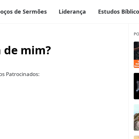
boços de Sermões
Liderança
Estudos Bíblic
PO
a de mim?
s Patrocinados: