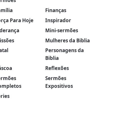
ermões
amília
Finanças
orça Para Hoje
Inspirador
iderança
Mini-sermões
issões
Mulheres da Biblia
atal
Personagens da
Biblia
áscoa
Reflexões
ermões
Sermões
ompletos
Expositivos
ries