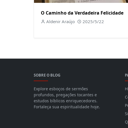
O Caminho da Verdadeira Felicidade
Aldenir Araújo
2025/5/22
SOBRE O BLOG
P
Explore esboços de sermões
H
profundos, pregações tocantes e
C
estudos bíblicos enriquecedores.
P
Fortaleça sua espiritualidade hoje.
S
Q