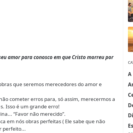
seu amor para conosco em que Cristo morreu por
CA
A
s obras que seremos merecedores do amor e
A
C
e não cometer erros para, só assim, merecermos a
D
. Isso é um grande erro!
ina... “Favor não merecido”.
Di
a em nós obras perfeitas ( Ele sabe que não
E
perfeito...