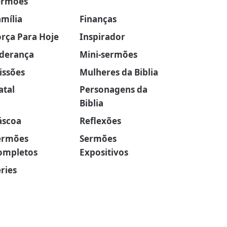
ermões
amília
Finanças
orça Para Hoje
Inspirador
iderança
Mini-sermões
issões
Mulheres da Biblia
atal
Personagens da
Biblia
áscoa
Reflexões
ermões
Sermões
ompletos
Expositivos
ries