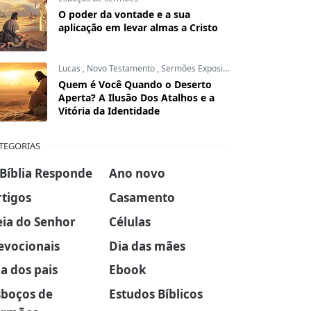
O poder da vontade e a sua
aplicação em levar almas a Cristo
Lucas
,
Novo Testamento
,
Sermões Expositivos
Quem é Você Quando o Deserto
Aperta? A Ilusão Dos Atalhos e a
Vitória da Identidade
TEGORIAS
 Bíblia Responde
Ano novo
rtigos
Casamento
eia do Senhor
Células
evocionais
Dia das mães
a dos pais
Ebook
sboços de
Estudos Bíblicos