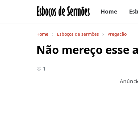
Home
Es
Home
Esboços de sermões
Pregação
Não mereço esse 
1
Anúncio