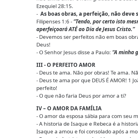
Ezequiel 28:15.
-
As boas obras, a perfeição, não deve 
Filipenses 1:6 -
“Tendo, por certo isto me
aperfeiçoará ATÉ ao Dia de Jesus Cristo.”
- Devemos ser perfeitos não em boas ob
Deus!
- O Senhor Jesus disse a Paulo:
“A minha g
III - O PERFEITO AMOR
- Deus te ama. Não por obras! Te ama. Não
- Deus te ama por que DEUS É AMOR! 1 Jo
perfeito!
- O que não faria Deus por amor a ti?
IV – O AMOR DA FAMÍLIA
- O amor da esposa sábia para com seu m
- A historia de Isaque e Rebeca é a histo
Isaque a amou e foi consolado após a mo