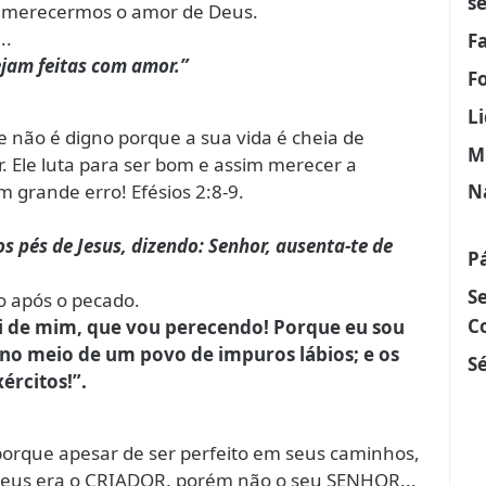
s
ra merecermos o amor de Deus.
..
F
ejam feitas com amor.”
F
L
não é digno porque a sua vida é cheia de
M
. Ele luta para ser bom e assim merecer a
m grande erro! Efésios 2:8-9.
N
os pés de Jesus, dizendo: Senhor, ausenta-te de
P
S
o após o pecado.
C
 ai de mim, que vou perecendo! Porque eu sou
no meio de um povo de impuros lábios; e os
Sé
ércitos!”.
porque apesar de ser perfeito em seus caminhos,
Deus era o CRIADOR, porém não o seu SENHOR...