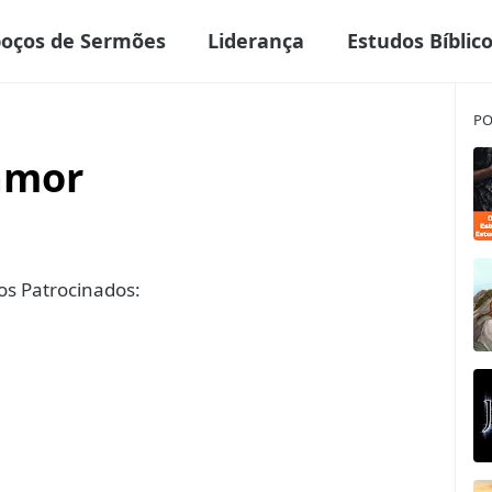
boços de Sermões
Liderança
Estudos Bíblic
PO
amor
s Patrocinados: