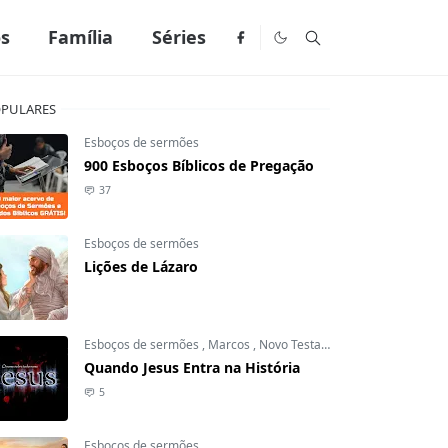
os
Família
Séries
PULARES
Esboços de sermões
900 Esboços Bíblicos de Pregação
37
Esboços de sermões
Lições de Lázaro
Esboços de sermões
,
Marcos
,
Novo Testamento
Quando Jesus Entra na História
5
Esboços de sermões