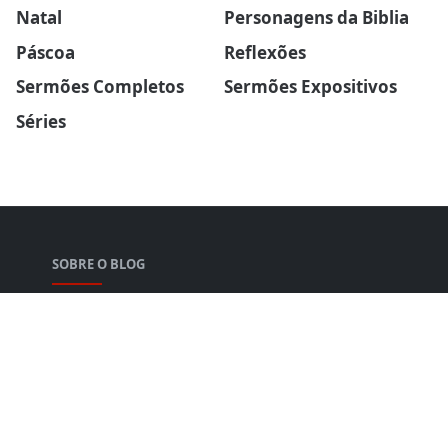
Natal
Personagens da Biblia
Páscoa
Reflexões
Sermões Completos
Sermões Expositivos
Séries
SOBRE O BLOG
Explore esboços de sermões profundos, pregações
tocantes e estudos bíblicos enriquecedores.
Fortaleça sua espiritualidade hoje.
PÁGINAS