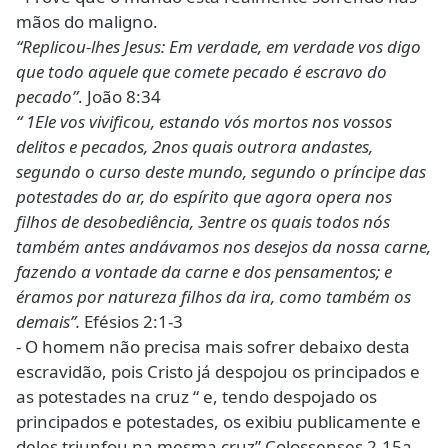
mãos do maligno.
“Replicou-lhes Jesus: Em verdade, em verdade vos digo
que todo aquele que comete pecado é escravo do
pecado”
. João 8:34
“ 1Ele vos vivificou, estando vós mortos nos vossos
delitos e pecados, 2nos quais outrora andastes,
segundo o curso deste mundo, segundo o príncipe das
potestades do ar, do espírito que agora opera nos
filhos de desobediência, 3entre os quais todos nós
também antes andávamos nos desejos da nossa carne,
fazendo a vontade da carne e dos pensamentos; e
éramos por natureza filhos da ira, como também os
demais”.
Efésios 2:1-3
- O homem não precisa mais sofrer debaixo desta
escravidão, pois Cristo já despojou os principados e
as potestades na cruz “ e, tendo despojado os
principados e potestades, os exibiu publicamente e
deles triunfou na mesma cruz”.Colossenses 2.15a.