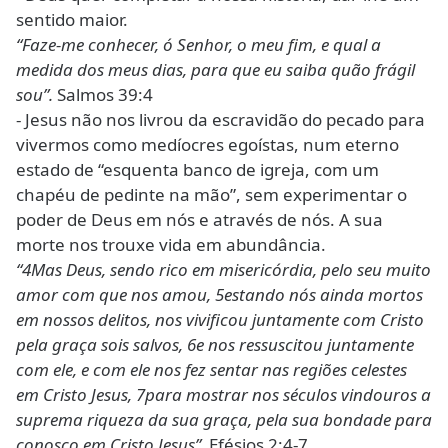
sentido maior.
“Faze-me conhecer, ó Senhor, o meu fim, e qual a
medida dos meus dias, para que eu saiba quão frágil
sou”.
Salmos 39:4
- Jesus não nos livrou da escravidão do pecado para
vivermos como medíocres egoístas, num eterno
estado de “esquenta banco de igreja, com um
chapéu de pedinte na mão”, sem experimentar o
poder de Deus em nós e através de nós. A sua
morte nos trouxe vida em abundância.
“4Mas Deus, sendo rico em misericórdia, pelo seu muito
amor com que nos amou, 5estando nós ainda mortos
em nossos delitos, nos vivificou juntamente com Cristo
pela graça sois salvos, 6e nos ressuscitou juntamente
com ele, e com ele nos fez sentar nas regiões celestes
em Cristo Jesus, 7para mostrar nos séculos vindouros a
suprema riqueza da sua graça, pela sua bondade para
conosco em Cristo Jesus”.
Efésios 2:4-7