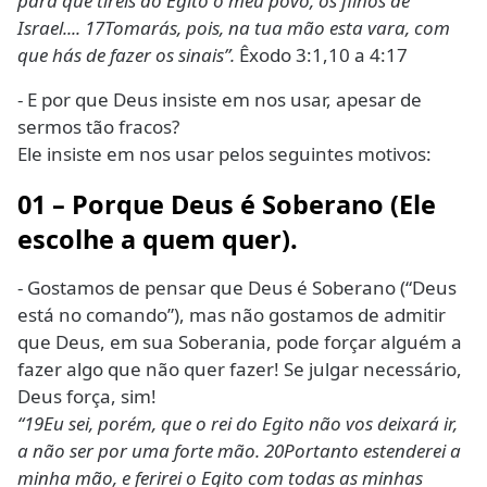
para que tireis do Egito o meu povo, os filhos de
Israel.... 17Tomarás, pois, na tua mão esta vara, com
que hás de fazer os sinais”.
Êxodo 3:1,10 a 4:17
- E por que Deus insiste em nos usar, apesar de
sermos tão fracos?
Ele insiste em nos usar pelos seguintes motivos:
01 – Porque Deus é Soberano (Ele
escolhe a quem quer).
- Gostamos de pensar que Deus é Soberano (“Deus
está no comando”), mas não gostamos de admitir
que Deus, em sua Soberania, pode forçar alguém a
fazer algo que não quer fazer! Se julgar necessário,
Deus força, sim!
“19Eu sei, porém, que o rei do Egito não vos deixará ir,
a não ser por uma forte mão. 20Portanto estenderei a
minha mão, e ferirei o Egito com todas as minhas