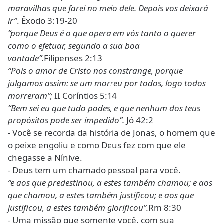
maravilhas que farei no meio dele. Depois vos deixará
ir”
. Êxodo 3:19-20
“porque Deus é o que opera em vós tanto o querer
como o efetuar, segundo a sua boa
vontade”.
Filipenses 2:13
“Pois o amor de Cristo nos constrange, porque
julgamos assim: se um morreu por todos, logo todos
morreram”;
II Coríntios 5:14
“Bem sei eu que tudo podes, e que nenhum dos teus
propósitos pode ser impedido”.
Jó 42:2
- Você se recorda da história de Jonas, o homem que
o peixe engoliu e como Deus fez com que ele
chegasse a Nínive.
- Deus tem um chamado pessoal para você.
“e aos que predestinou, a estes também chamou; e aos
que chamou, a estes também justificou; e aos que
justificou, a estes também glorificou”.
Rm 8:30
- Uma missão que somente você, com sua