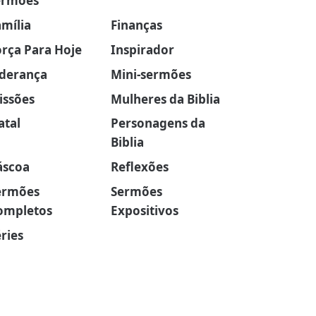
ermões
amília
Finanças
orça Para Hoje
Inspirador
iderança
Mini-sermões
issões
Mulheres da Biblia
atal
Personagens da
Biblia
áscoa
Reflexões
ermões
Sermões
ompletos
Expositivos
ries