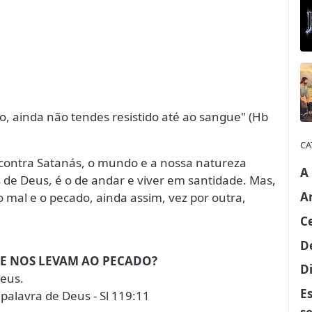
do, ainda não tendes resistido até ao sangue" (Hb
CA
 contra Satanás, o mundo e a nossa natureza
A
de Deus, é o de andar e viver em santidade. Mas,
A
o mal e o pecado, ainda assim, vez por outra,
C
D
UE NOS LEVAM AO PECADO?
Di
Deus.
E
palavra de Deus - Sl 119:11