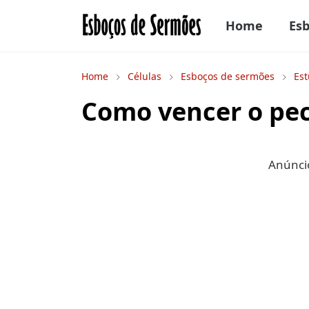
Home
Es
Home
Células
Esboços de sermões
Est
Como vencer o pe
Anúncio