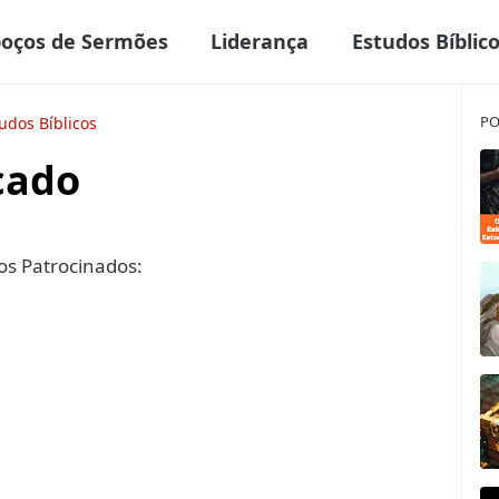
boços de Sermões
Liderança
Estudos Bíblic
PO
udos Bíblicos
cado
s Patrocinados: