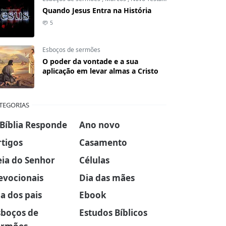
Quando Jesus Entra na História
5
Esboços de sermões
O poder da vontade e a sua
aplicação em levar almas a Cristo
TEGORIAS
 Bíblia Responde
Ano novo
rtigos
Casamento
eia do Senhor
Células
evocionais
Dia das mães
a dos pais
Ebook
sboços de
Estudos Bíblicos