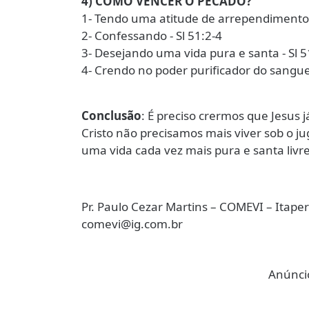
4) COMO VENCER O PECADO?
1- Tendo uma atitude de arrependimento (v
2- Confessando - Sl 51:2-4
3- Desejando uma vida pura e santa - Sl 5
4- Crendo no poder purificador do sangue 
Conclusão
: É preciso crermos que Jesus 
Cristo não precisamos mais viver sob o j
uma vida cada vez mais pura e santa livr
Pr. Paulo Cezar Martins – COMEVI – Itape
comevi@ig.com.br
Anúncio