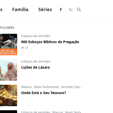
os
Família
Séries
PULARES
Esboços de sermões
900 Esboços Bíblicos de Pregação
37
Esboços de sermões
Lições de Lázaro
Mateus
,
Novo Testamento
,
Sermões Expositivos
Onde Está o Seu Tesouro?
Esboços de sermões
,
Marcos
,
Novo Testamento