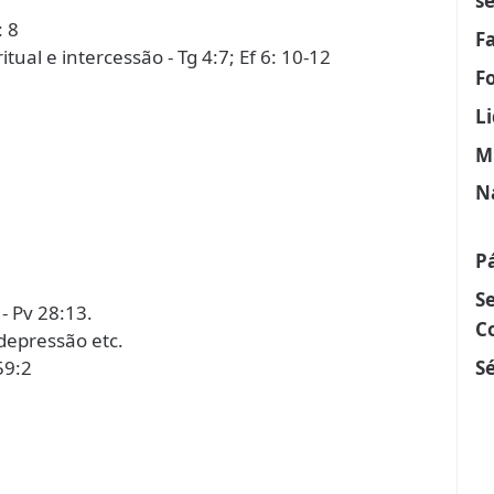
s
: 8
F
tual e intercessão - Tg 4:7; Ef 6: 10-12
F
L
M
N
P
S
- Pv 28:13.
C
depressão etc.
Sé
59:2