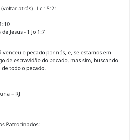
oltar atrás) - Lc 15:21
1:10
de Jesus - 1 Jo 1:7
já venceu o pecado por nós, e, se estamos em
ugo de escravidão do pecado, mas sim, buscando
e de todo o pecado.
runa – RJ
s Patrocinados: