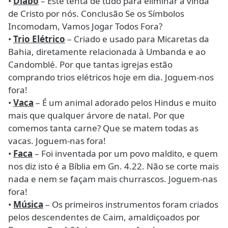
•
Diabo
– Este tenta de tudo para eliminar a vinda
de Cristo por nós. Conclusão Se os Símbolos
Incomodam, Vamos Jogar Todos Fora?
•
Trio Elétrico
– Criado e usado para Micaretas da
Bahia, diretamente relacionada à Umbanda e ao
Candomblé. Por que tantas igrejas estão
comprando trios elétricos hoje em dia. Joguem-nos
fora!
•
Vaca
– É um animal adorado pelos Hindus e muito
mais que qualquer árvore de natal. Por que
comemos tanta carne? Que se matem todas as
vacas. Joguem-nas fora!
•
Faca
– Foi inventada por um povo maldito, e quem
nos diz isto é a Bíblia em Gn. 4.22. Não se corte mais
nada e nem se façam mais churrascos. Joguem-nas
fora!
•
Música
– Os primeiros instrumentos foram criados
pelos descendentes de Caim, amaldiçoados por