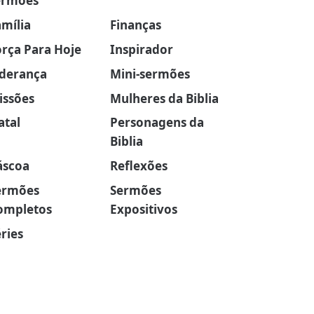
ermões
amília
Finanças
orça Para Hoje
Inspirador
iderança
Mini-sermões
issões
Mulheres da Biblia
atal
Personagens da
Biblia
áscoa
Reflexões
ermões
Sermões
ompletos
Expositivos
ries