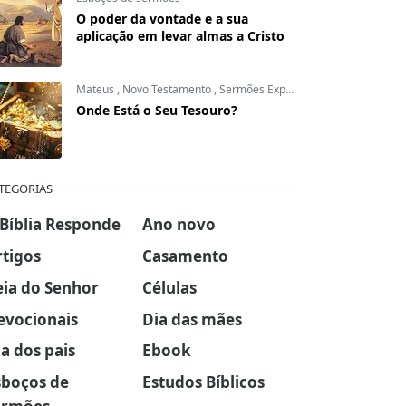
O poder da vontade e a sua
aplicação em levar almas a Cristo
Mateus
,
Novo Testamento
,
Sermões Expositivos
Onde Está o Seu Tesouro?
TEGORIAS
 Bíblia Responde
Ano novo
rtigos
Casamento
eia do Senhor
Células
evocionais
Dia das mães
a dos pais
Ebook
sboços de
Estudos Bíblicos