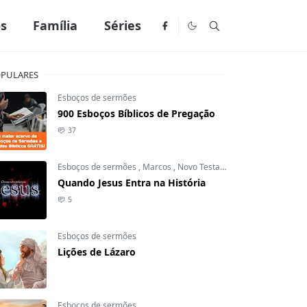
os
Família
Séries
PULARES
Esboços de sermões
900 Esboços Bíblicos de Pregação
37
Esboços de sermões
,
Marcos
,
Novo Testamento
Quando Jesus Entra na História
5
Esboços de sermões
Lições de Lázaro
Esboços de sermões