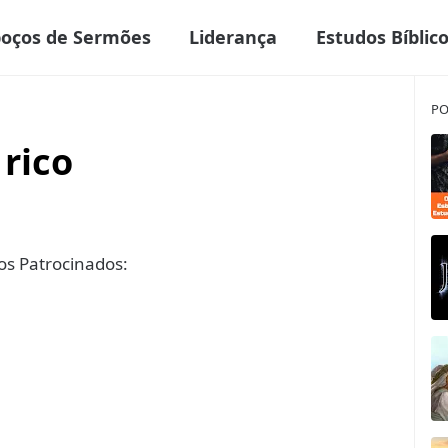
boços de Sermões
Liderança
Estudos Bíblic
PO
rico
s Patrocinados: