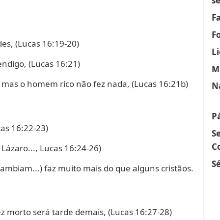
s
F
F
es, (Lucas 16:19-20)
L
endigo, (Lucas 16:21)
M
s, mas o homem rico não fez nada, (Lucas 16:21b)
N
P
cas 16:22-23)
S
C
Lázaro..., Lucas 16:24-26)
Sé
lambiam...) faz muito mais do que alguns cristãos.
z morto será tarde demais, (Lucas 16:27-28)