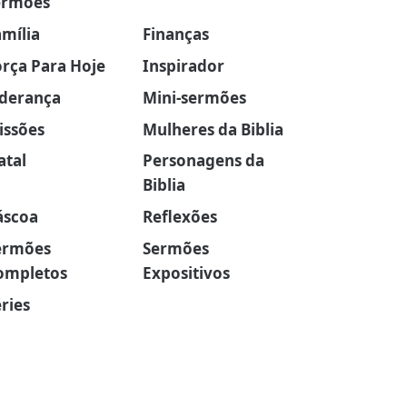
ermões
amília
Finanças
orça Para Hoje
Inspirador
iderança
Mini-sermões
issões
Mulheres da Biblia
atal
Personagens da
Biblia
áscoa
Reflexões
ermões
Sermões
ompletos
Expositivos
ries