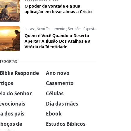
O poder da vontade e a sua
aplicação em levar almas a Cristo
Lucas
,
Novo Testamento
,
Sermões Expositivos
Quem é Você Quando o Deserto
Aperta? A Ilusão Dos Atalhos e a
Vitória da Identidade
TEGORIAS
 Bíblia Responde
Ano novo
rtigos
Casamento
eia do Senhor
Células
evocionais
Dia das mães
a dos pais
Ebook
sboços de
Estudos Bíblicos