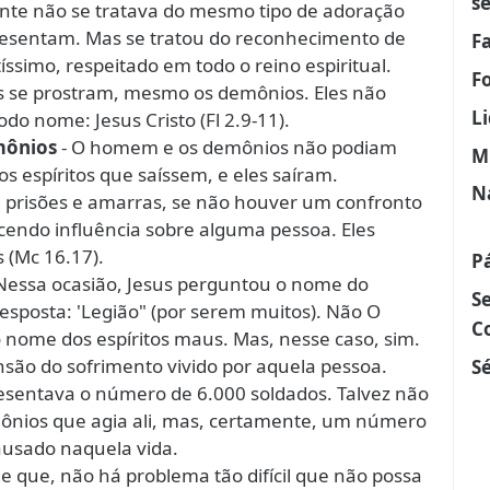
s
nte não se tratava do mesmo tipo de adoração
presentam. Mas se tratou do reconhecimento de
F
íssimo, respeitado em todo o reino espiritual.
F
s se prostram, mesmo os demônios. Eles não
L
do nome: Jesus Cristo (Fl 2.9-11).
emônios
- O homem e os demônios não podiam
M
os espíritos que saíssem, e eles saíram.
N
, prisões e amarras, se não houver um confronto
rcendo influência sobre alguma pessoa. Eles
 (Mc 16.17).
P
 Nessa ocasião, Jesus perguntou o nome do
S
resposta: 'Legião" (por serem muitos). Não O
C
 nome dos espíritos maus. Mas, nesse caso, sim.
nsão do sofrimento vivido por aquela pessoa.
Sé
esentava o número de 6.000 soldados. Talvez não
nios que agia ali, mas, certamente, um número
causado naquela vida.
e que, não há problema tão difícil que não possa