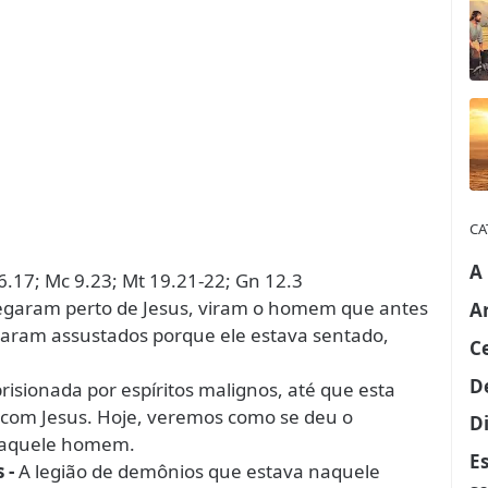
CA
A
16.17; Mc 9.23; Mt 19.21-22; Gn 12.3
garam perto de Jesus, viram o homem que antes
A
icaram assustados porque ele estava sentado,
C
D
risionada por espíritos malignos, até que esta
 com Jesus. Hoje, veremos como se deu o
Di
a daquele homem.
E
 -
A legião de demônios que estava naquele