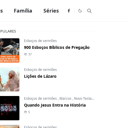
os
Família
Séries
PULARES
Esboços de sermões
900 Esboços Bíblicos de Pregação
37
Esboços de sermões
Lições de Lázaro
Esboços de sermões
,
Marcos
,
Novo Testamento
Quando Jesus Entra na História
5
Esboços de sermões