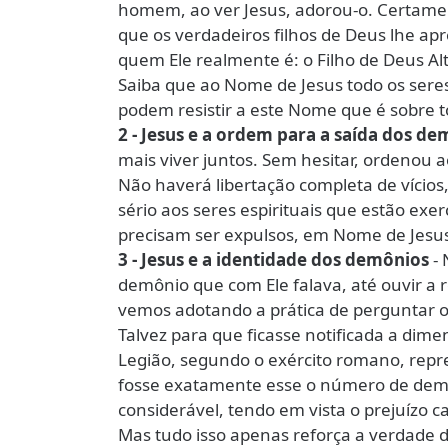
homem, ao ver Jesus, adorou-o. Certame
que os verdadeiros filhos de Deus lhe a
quem Ele realmente é: o Filho de Deus Alt
Saiba que ao Nome de Jesus todo os sere
podem resistir a este Nome que é sobre to
2 - Jesus e a ordem para a saída dos d
mais viver juntos. Sem hesitar, ordenou a
Não haverá libertação completa de vícios
sério aos seres espirituais que estão exe
precisam ser expulsos, em Nome de Jesus
3 - Jesus e a identidade dos demônios
-
demônio que com Ele falava, até ouvir a 
vemos adotando a prática de perguntar o
Talvez para que ficasse notificada a dime
Legião, segundo o exército romano, repr
fosse exatamente esse o número de demô
considerável, tendo em vista o prejuízo 
Mas tudo isso apenas reforça a verdade d