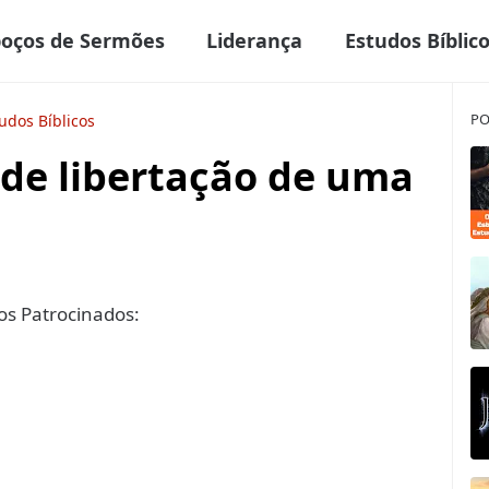
boços de Sermões
Liderança
Estudos Bíblic
PO
udos Bíblicos
 de libertação de uma
s Patrocinados: