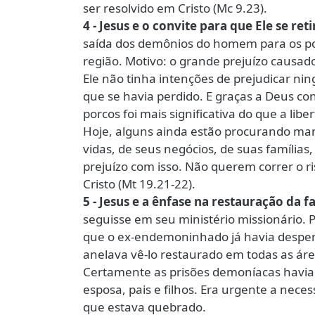
ser resolvido em Cristo (Mc 9.23).
4 - Jesus e o convite para que Ele se reti
saída dos demônios do homem para os porc
região. Motivo: o grande prejuízo causad
Ele não tinha intenções de prejudicar nin
que se havia perdido. E graças a Deus co
porcos foi mais significativa do que a lib
Hoje, alguns ainda estão procurando mant
vidas, de seus negócios, de suas famílias
prejuízo com isso. Não querem correr o ri
Cristo (Mt 19.21-22).
5 - Jesus e a ênfase na restauração da f
seguisse em seu ministério missionário
que o ex-endemoninhado já havia desperd
anelava vê-lo restaurado em todas as áre
Certamente as prisões demoníacas havia
esposa, pais e filhos. Era urgente a neces
que estava quebrado.