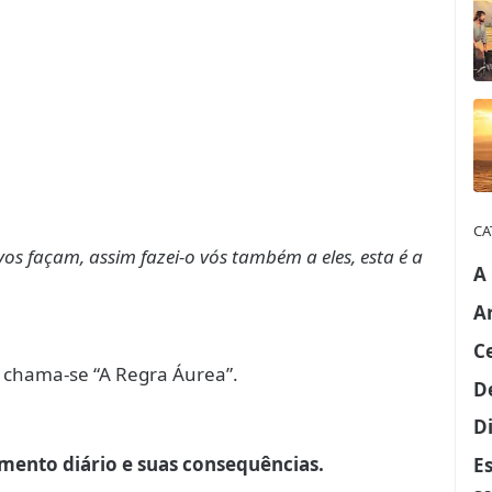
CA
os façam, assim fazei-o vós também a eles, esta é a
A
A
C
s, chama-se “A Regra Áurea”.
D
Di
mento diário e suas consequências.
E