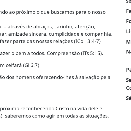
s
F
do ao próximo o que buscamos para o nosso
F
– através de abraços, carinho, atenção,
L
uar, amizade sincera, cumplicidade e companhia.
azer parte das nossas relações (ICo 13:4-7)
M
N
zer o bem a todos. Compreensão (ITs 5:15).
ceifará (Gl 6:7)
P
ão dos homens oferecendo-lhes à salvação pela
S
C
Sé
próximo reconhecendo Cristo na vida dele e
a), saberemos como agir em todas as situações.