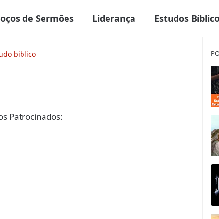
boços de Sermões
Liderança
Estudos Bíblic
PO
udo biblico
s Patrocinados: