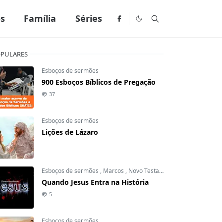
os
Família
Séries
PULARES
Esboços de sermões
900 Esboços Bíblicos de Pregação
37
Esboços de sermões
Lições de Lázaro
Esboços de sermões
,
Marcos
,
Novo Testamento
Quando Jesus Entra na História
5
Esboços de sermões