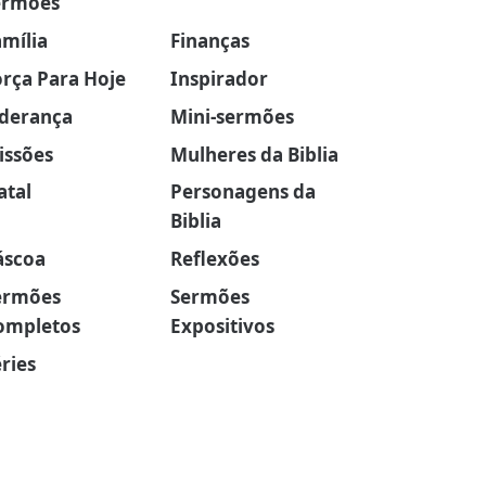
ermões
amília
Finanças
orça Para Hoje
Inspirador
iderança
Mini-sermões
issões
Mulheres da Biblia
atal
Personagens da
Biblia
áscoa
Reflexões
ermões
Sermões
ompletos
Expositivos
ries