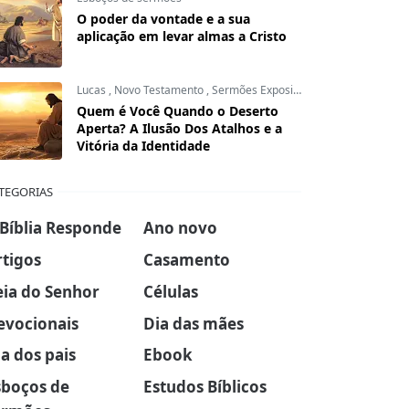
O poder da vontade e a sua
aplicação em levar almas a Cristo
Lucas
,
Novo Testamento
,
Sermões Expositivos
Quem é Você Quando o Deserto
Aperta? A Ilusão Dos Atalhos e a
Vitória da Identidade
TEGORIAS
 Bíblia Responde
Ano novo
rtigos
Casamento
eia do Senhor
Células
evocionais
Dia das mães
a dos pais
Ebook
sboços de
Estudos Bíblicos