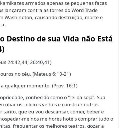
tas kamikazes armados apenas se pequenas facas
os lançaram contra as torres do Word Trade
em Washington, causando destruição, morte e
ca.
 o Destino de sua Vida não Está
4)
teus 24:42,44; 26:40,41)
souros no céu. (Mateus 6:19-21)
 a qualquer momento. (Prov. 16:1)
priedade, conhecido como o “rei da soja”. Sua
errubar os celeiros velhos e construir outros
r tanto, que eu vou descansar, comer, beber e
 hospedar-me nos melhores hotéis comprar tudo o
nitas, frequentar os melhores teatros, gozar a