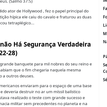
s
eus. (Salmo 37:5)
F
o ator de Hollywood , fez o papel principal do
ão hípica ele caiu do cavalo e fraturou as duas
F
cou tetraplégico...
L
M
N
e não Há Segurança Verdadeira
22-28)
P
 grande banquete para mil nobres do seu reino e
S
o sabiam que o fim chegaria naquela mesma
C
to a outros deuses.
Sé
s americanos enviaram para o espaço de uma base
e deveria destruir no ar um míssil balístico
stava realizado o teste com grande sucesso e
macia militar sem precedentes no planeta e na