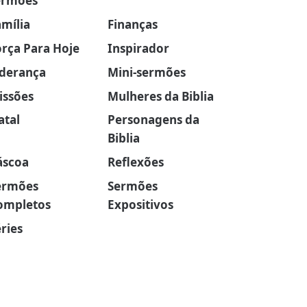
ermões
amília
Finanças
orça Para Hoje
Inspirador
iderança
Mini-sermões
issões
Mulheres da Biblia
atal
Personagens da
Biblia
áscoa
Reflexões
ermões
Sermões
ompletos
Expositivos
ries