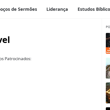
boços de Sermões
Liderança
Estudos Bíblic
PO
vel
s Patrocinados: