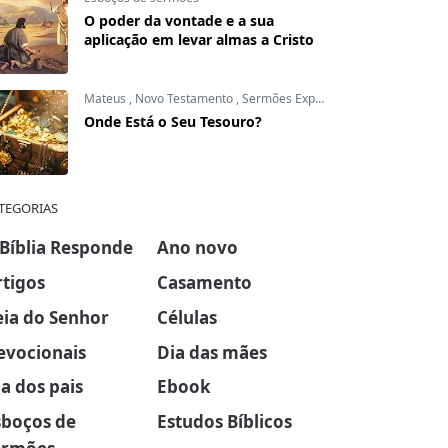
O poder da vontade e a sua
aplicação em levar almas a Cristo
Mateus
,
Novo Testamento
,
Sermões Expositivos
Onde Está o Seu Tesouro?
TEGORIAS
 Bíblia Responde
Ano novo
rtigos
Casamento
eia do Senhor
Células
evocionais
Dia das mães
a dos pais
Ebook
sboços de
Estudos Bíblicos