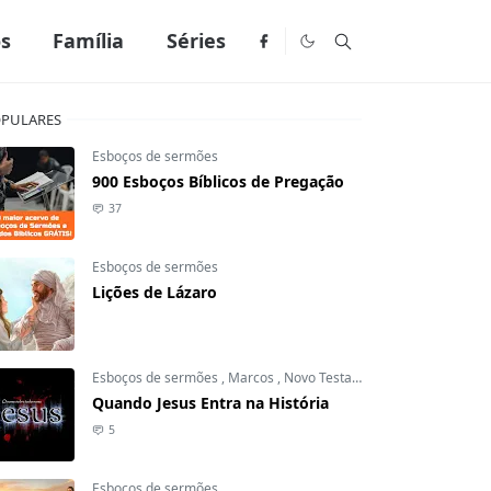
os
Família
Séries
PULARES
Esboços de sermões
900 Esboços Bíblicos de Pregação
37
Esboços de sermões
Lições de Lázaro
Esboços de sermões
,
Marcos
,
Novo Testamento
Quando Jesus Entra na História
5
Esboços de sermões