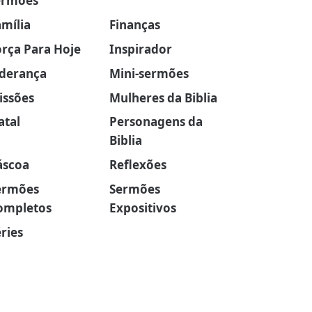
ermões
amília
Finanças
orça Para Hoje
Inspirador
iderança
Mini-sermões
issões
Mulheres da Biblia
atal
Personagens da
Biblia
áscoa
Reflexões
ermões
Sermões
ompletos
Expositivos
ries