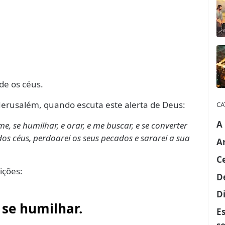
de os céus.
Jerusalém, quando escuta este alerta de Deus:
CA
A
 se humilhar, e orar, e me buscar, e se converter
os céus, perdoarei os seus pecados e sararei a sua
A
C
ições:
D
Di
 se humilhar.
E