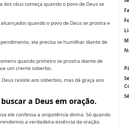
s
a dos céus começa quando o povo de Deus se
F
F
 alcançados quando o povo de Deus se prostra e
L
M
ependimento, ela precisa se humilhar diante de
N
s homens quando primeiro se prostra diante de
que um crente soberbo.
P
S
. Deus resiste aos soberbos, mas dá graça aos
C
Sé
a buscar a Deus em oração.
a ele confessa a onipotência divina. Só quando
rendemos a verdadeira essência da oração.