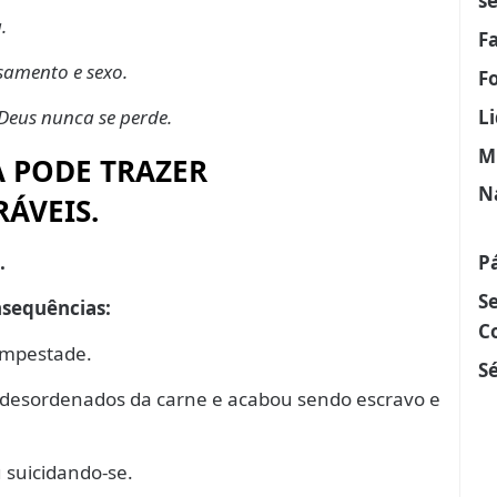
s
.
F
samento e sexo.
F
Deus nunca se perde.
L
M
 PODE TRAZER
N
ÁVEIS.
P
.
S
nsequências:
C
tempestade.
Sé
os desordenados da carne e acabou sendo escravo e
 suicidando-se.