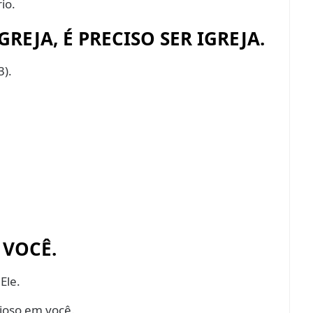
io.
REJA, É PRECISO SER IGREJA.
3).
 VOCÊ.
Ele.
ioso em você.