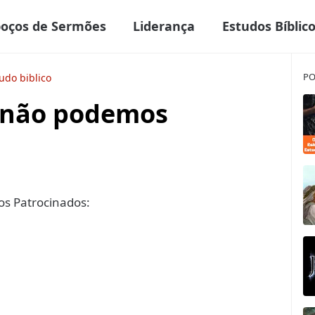
boços de Sermões
Liderança
Estudos Bíblic
PO
udo biblico
e não podemos
s Patrocinados: