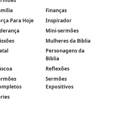
ermões
amília
Finanças
orça Para Hoje
Inspirador
iderança
Mini-sermões
issões
Mulheres da Biblia
atal
Personagens da
Biblia
áscoa
Reflexões
ermões
Sermões
ompletos
Expositivos
ries