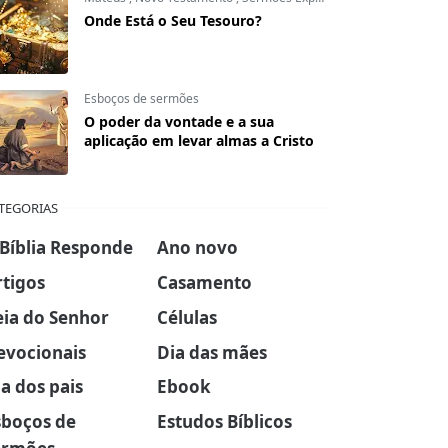
Onde Está o Seu Tesouro?
Esboços de sermões
O poder da vontade e a sua
aplicação em levar almas a Cristo
TEGORIAS
 Bíblia Responde
Ano novo
rtigos
Casamento
eia do Senhor
Células
evocionais
Dia das mães
a dos pais
Ebook
sboços de
Estudos Bíblicos