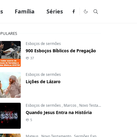
os
Família
Séries
PULARES
Esboços de sermões
900 Esboços Bíblicos de Pregação
37
Esboços de sermões
Lições de Lázaro
Esboços de sermões
,
Marcos
,
Novo Testamento
Quando Jesus Entra na História
5
Mateus
,
Novo Testamento
,
Sermões Expositivos