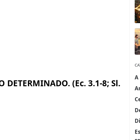
CA
A
DETERMINADO. (Ec. 3.1-8; Sl.
A
C
D
Di
E