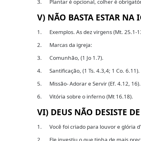
3. Plantar é opcional, colher é obrigatór
V)
NÃO BASTA ESTAR NA IG
1. Exemplos. As dez virgens (Mt. 25.1-1
2. Marcas da igreja:
3. Comunhão, (1 Jo 1.7).
4. Santificação, (1 Ts. 4.3,4; 1 Co. 6.11).
5. Missão- Adorar e Servir (Ef. 4.12, 16).
6. Vitória sobre o inferno (Mt 16.18).
VI)
DEUS NÃO DESISTE DE
1. Você foi criado para louvor e glória d'
2. Ele investiu o que tinha de mais prec