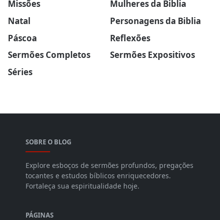
Missões
Mulheres da Biblia
Natal
Personagens da Biblia
Páscoa
Reflexões
Sermões Completos
Sermões Expositivos
Séries
SOBRE O BLOG
Explore esboços de sermões profundos, pregações
tocantes e estudos bíblicos enriquecedores.
Fortaleça sua espiritualidade hoje.
PÁGINAS