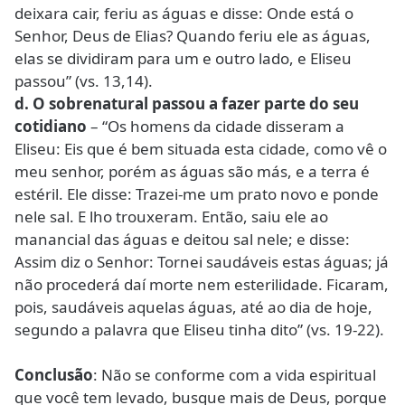
deixara cair, feriu as águas e disse: Onde está o
Senhor, Deus de Elias? Quando feriu ele as águas,
elas se dividiram para um e outro lado, e Eliseu
passou” (vs. 13,14).
d. O sobrenatural passou a fazer parte do seu
cotidiano
– “Os homens da cidade disseram a
Eliseu: Eis que é bem situada esta cidade, como vê o
meu senhor, porém as águas são más, e a terra é
estéril. Ele disse: Trazei-me um prato novo e ponde
nele sal. E lho trouxeram. Então, saiu ele ao
manancial das águas e deitou sal nele; e disse:
Assim diz o Senhor: Tornei saudáveis estas águas; já
não procederá daí morte nem esterilidade. Ficaram,
pois, saudáveis aquelas águas, até ao dia de hoje,
segundo a palavra que Eliseu tinha dito” (vs. 19-22).
Conclusão
: Não se conforme com a vida espiritual
que você tem levado, busque mais de Deus, porque