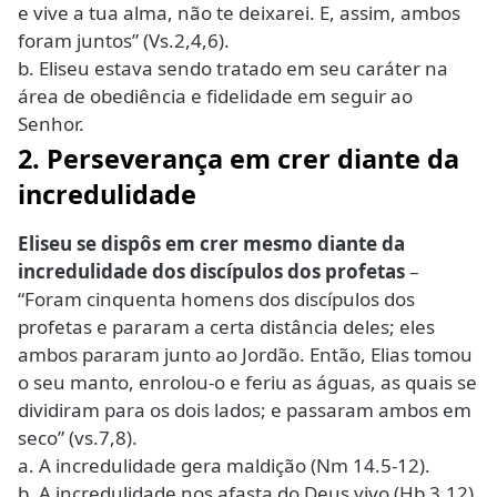
e vive a tua alma, não te deixarei. E, assim, ambos
foram juntos” (Vs.2,4,6).
b. Eliseu estava sendo tratado em seu caráter na
área de obediência e fidelidade em seguir ao
Senhor.
2. Perseverança em crer diante da
incredulidade
Eliseu se dispôs em crer mesmo diante da
incredulidade dos discípulos dos profetas
–
“Foram cinquenta homens dos discípulos dos
profetas e pararam a certa distância deles; eles
ambos pararam junto ao Jordão. Então, Elias tomou
o seu manto, enrolou-o e feriu as águas, as quais se
dividiram para os dois lados; e passaram ambos em
seco” (vs.7,8).
a. A incredulidade gera maldição (Nm 14.5-12).
b. A incredulidade nos afasta do Deus vivo (Hb 3.12).