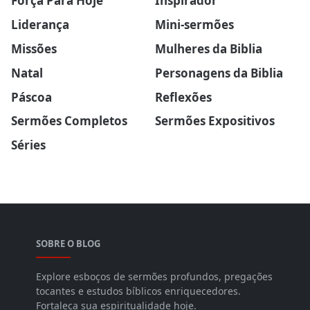
Força Para Hoje
Inspirador
Liderança
Mini-sermões
Missões
Mulheres da Biblia
Natal
Personagens da Biblia
Páscoa
Reflexões
Sermões Completos
Sermões Expositivos
Séries
SOBRE O BLOG
Explore esboços de sermões profundos, pregações
tocantes e estudos bíblicos enriquecedores.
Fortaleça sua espiritualidade hoje.