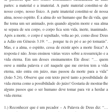
partes: a material e a imaterial. A parte material constitui-se de
nosso corpo, nosso físico. A parte imaterial constitui-se de nossa
alma, nosso espírito. É a alma do ser humano que lhe dá vida, que
lhe torna um ser animado, pois quando alguém morre e sua alma
se separa de seu corpo, o corpo fica sem vida, inerte, inanimado.
Após a morte, o corpo é sepultado, volta ao pó, como disse Deus
a Adão em Gênesis 3.19: “… porque tu és pó e ao pó tornarás”.
Mas, e a alma, o espírito, cessa de existir após a morte física? A
resposta é não. Jesus ensinou várias vezes sobre a ressurreição e a
vida eterna. Em um desses ensinamentos Ele disse: “… quem
ouve a minha palavra e crê naquele que me enviou tem a vida
eterna, não entra em juízo, mas passou da morte para a vida”
(João 5.24). Observe que este texto prevê tanto a possibilidade de
vida eterna como a possibilidade do juízo! Gostaria de mostrar-lhe
alguns passos que o ser humano deve tomar para vir a herdar a
vida eterna:
1.) Reconhecer que é um pecador – A Palavra de Deus diz: “…