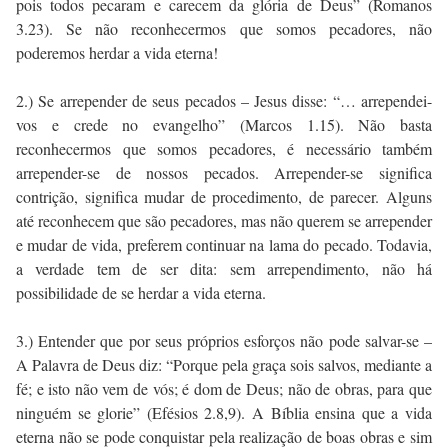
pois todos pecaram e carecem da glória de Deus” (Romanos
3.23). Se não reconhecermos que somos pecadores, não
poderemos herdar a vida eterna!
2.) Se arrepender de seus pecados – Jesus disse: “… arrependei-
vos e crede no evangelho” (Marcos 1.15). Não basta
reconhecermos que somos pecadores, é necessário também
arrepender-se de nossos pecados. Arrepender-se significa
contrição, significa mudar de procedimento, de parecer. Alguns
até reconhecem que são pecadores, mas não querem se arrepender
e mudar de vida, preferem continuar na lama do pecado. Todavia,
a verdade tem de ser dita: sem arrependimento, não há
possibilidade de se herdar a vida eterna.
3.) Entender que por seus próprios esforços não pode salvar-se –
A Palavra de Deus diz: “Porque pela graça sois salvos, mediante a
fé; e isto não vem de vós; é dom de Deus; não de obras, para que
ninguém se glorie” (Efésios 2.8,9). A Bíblia ensina que a vida
eterna não se pode conquistar pela realização de boas obras e sim