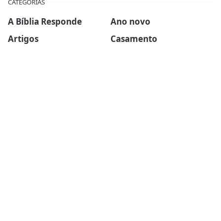
CATEGORIAS
A Bíblia Responde
Ano novo
Artigos
Casamento
Ceia do Senhor
Células
Devocionais
Dia das mães
Dia dos pais
Ebook
Esboços de sermões
Estudos Bíblicos
Família
Finanças
Força Para Hoje
Inspirador
Liderança
Mini-sermões
Missões
Mulheres da Biblia
Natal
Personagens da Biblia
Páscoa
Reflexões