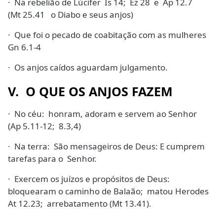
· Na rebelião de Lúcifer Is 14; Ez 28 e Ap 12.7
(Mt 25.41 o Diabo e seus anjos)
· Que foi o pecado de coabitação com as mulheres
Gn 6.1-4
· Os anjos caídos aguardam julgamento.
V. O QUE OS ANJOS FAZEM
· No céu: honram, adoram e servem ao Senhor
(Ap 5.11-12; 8.3,4)
· Na terra: São mensageiros de Deus: E cumprem
tarefas para o Senhor.
· Exercem os juízos e propósitos de Deus:
bloquearam o caminho de Balaão; matou Herodes
At 12.23; arrebatamento (Mt 13.41).