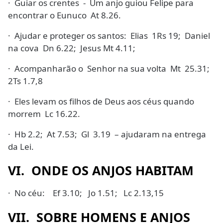
· Guiar os crentes - Um anjo guiou Felipe para
encontrar o Eunuco At 8.26.
· Ajudar e proteger os santos: Elias 1Rs 19; Daniel
na cova Dn 6.22; Jesus Mt 4.11;
· Acompanharão o Senhor na sua volta Mt 25.31;
2Ts 1.7,8
· Eles levam os filhos de Deus aos céus quando
morrem Lc 16.22.
· Hb 2.2; At 7.53; Gl 3.19 – ajudaram na entrega
da Lei.
VI. ONDE OS ANJOS HABITAM
· No céu: Ef 3.10; Jo 1.51; Lc 2.13,15
VII. SOBRE HOMENS E ANJOS