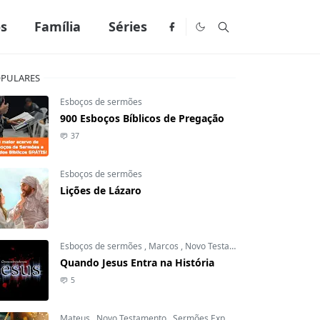
os
Família
Séries
PULARES
Esboços de sermões
900 Esboços Bíblicos de Pregação
37
Esboços de sermões
Lições de Lázaro
Esboços de sermões
,
Marcos
,
Novo Testamento
Quando Jesus Entra na História
5
Mateus
,
Novo Testamento
,
Sermões Expositivos