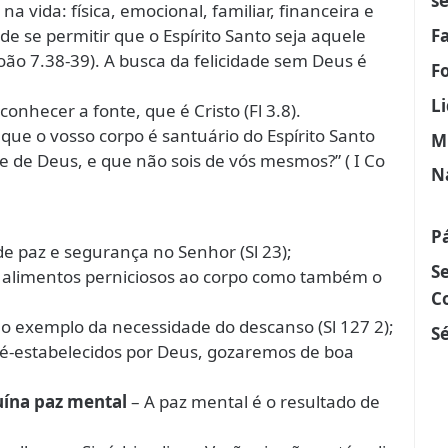
s
na vida: física, emocional, familiar, financeira e
F
 de se permitir que o Espírito Santo seja aquele
oão 7.38-39). A busca da felicidade sem Deus é
F
L
onhecer a fonte, que é Cristo (Fl 3.8).
 que o vosso corpo é santuário do Espírito Santo
M
e de Deus, e que não sois de vós mesmos?” ( I Co
N
P
 de paz e segurança no Senhor (Sl 23);
S
e alimentos perniciosos ao corpo como também o
C
 o exemplo da necessidade do descanso (Sl 127 2);
Sé
ré-estabelecidos por Deus, gozaremos de boa
uína paz mental
– A paz mental é o resultado de