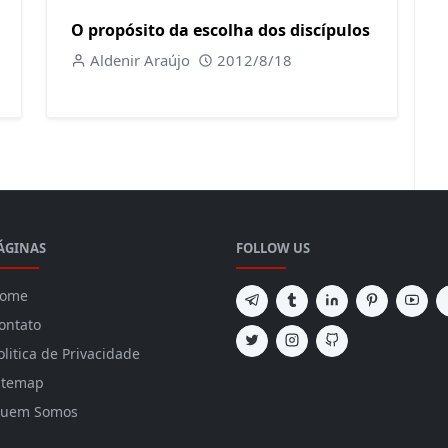
O propósito da escolha dos discípulos
Aldenir Araújo
2012/8/18
ÁGINAS
FOLLOW US
ome
ontato
olitica de Privacidade
itemap
uem Somos