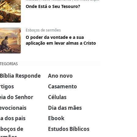
Onde Está o Seu Tesouro?
Esboços de sermões
O poder da vontade e a sua
aplicação em levar almas a Cristo
TEGORIAS
 Bíblia Responde
Ano novo
rtigos
Casamento
eia do Senhor
Células
evocionais
Dia das mães
a dos pais
Ebook
sboços de
Estudos Bíblicos