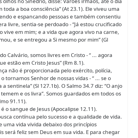
s olhos no Sinédrio, disse: Varões irmãos, até o dia
toda a boa consciência” (At 23.1). Ele viveu uma
ndendo e espancando pessoas e também consentiu
 livre, sentia-se perdoado - “Já estou crucificado
to vive em mim; e a vida que agora vivo na carne,
 amou, e se entregou a Si mesmo por mim” (Gl
o Calvário, somos livres em Cristo - “ ... agora
 estão em Cristo Jesus” (Rm 8.1).
ça não é proporcionada pelo exército, polícia,
tornamos Senhor de nossas vidas - “ ... se o
a sentinela” (Sl 127.1b). O Salmo 34.7 diz: “O anjo
 temem e os livra”. Somos guardados em todos os
lmo 91.11).
é o sangue de Jesus (Apocalipse 12.11).
sca contínua pelo sucesso e a qualidade de vida.
 uma vida vivida debaixo dos princípios
será feliz sem Deus em sua vida. E para chegar