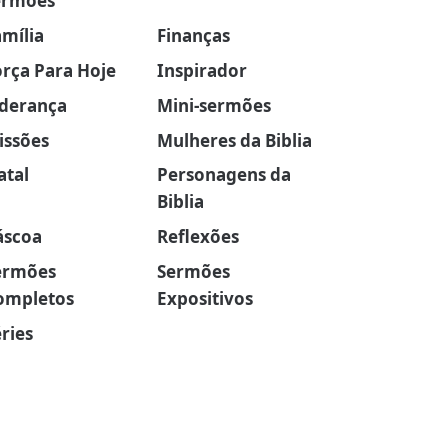
ermões
amília
Finanças
orça Para Hoje
Inspirador
iderança
Mini-sermões
issões
Mulheres da Biblia
atal
Personagens da
Biblia
áscoa
Reflexões
ermões
Sermões
ompletos
Expositivos
ries