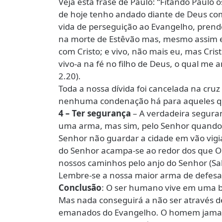
Veja esta frase de Paulo: “Fitando Paulo o
de hoje tenho andado diante de Deus com 
vida de perseguição ao Evangelho, pre
na morte de Estêvão mas, mesmo assim era
com Cristo; e vivo, não mais eu, mas Cris
vivo-a na fé no filho de Deus, o qual me
2.20).
Toda a nossa dívida foi cancelada na cruz d
nenhuma condenação há para aqueles que
4 – Ter segurança
– A verdadeira seguran
uma arma, mas sim, pelo Senhor quando o 
Senhor não guardar a cidade em vão vigia 
do Senhor acampa-se ao redor dos que O
nossos caminhos pelo anjo do Senhor (Sa
Lembre-se a nossa maior arma de defesa 
Conclusão
: O ser humano vive em uma bu
Mas nada conseguirá a não ser através de
emanados do Evangelho. O homem jamais 