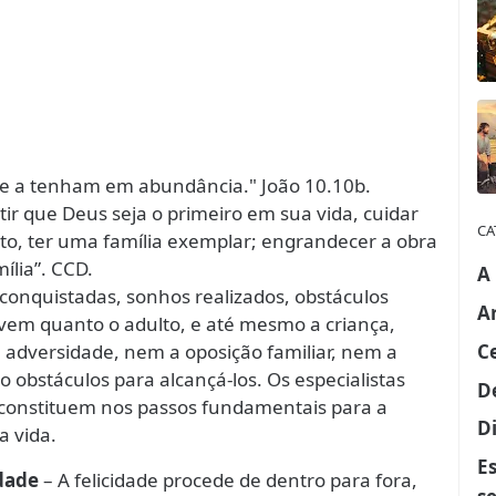
da e a tenham em abundância." João 10.10b.
ir que Deus seja o primeiro em sua vida, cuidar
CA
to, ter uma família exemplar; engrandecer a obra
ília”. CCD.
A
 conquistadas, sonhos realizados, obstáculos
A
ovem quanto o adulto, e até mesmo a criança,
C
 adversidade, nem a oposição familiar, nem a
o obstáculos para alcançá-los. Os especialistas
D
constituem nos passos fundamentais para a
Di
a vida.
E
idade
– A felicidade procede de dentro para fora,