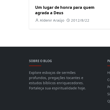
Um lugar de honra para quem
agrada a Deus
Aldenir Araújo
2012/8/22
SOBRE O BLOG
P
Explore esboços de sermões
H
profundos, pregações tocantes e
C
estudos bíblicos enriquecedores.
P
Fortaleça sua espiritualidade hoje.
S
Q