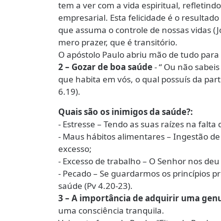
tem a ver com a vida espiritual, refletindo 
empresarial. Esta felicidade é o resultado
que assuma o controle de nossas vidas (J
mero prazer, que é transitório.
O apóstolo Paulo abriu mão de tudo para c
2 – Gozar de boa saúde
- “ Ou não sabeis
que habita em vós, o qual possuís da part
6.19).
Quais são os inimigos da saúde?:
- Estresse – Tendo as suas raízes na falta
- Maus hábitos alimentares – Ingestão d
excesso;
- Excesso de trabalho – O Senhor nos deu
- Pecado – Se guardarmos os princípios p
saúde (Pv 4.20-23).
3 – A importância de adquirir uma gen
uma consciência tranquila.