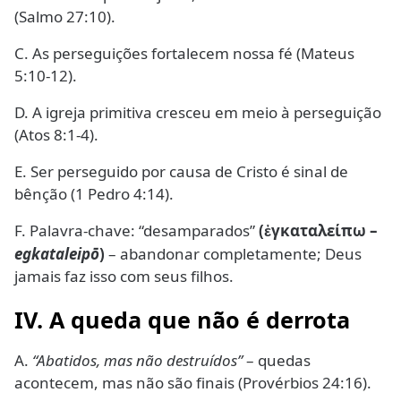
(Salmo 27:10).
C. As perseguições fortalecem nossa fé (Mateus
5:10-12).
D. A igreja primitiva cresceu em meio à perseguição
(Atos 8:1-4).
E. Ser perseguido por causa de Cristo é sinal de
bênção (1 Pedro 4:14).
F. Palavra-chave: “desamparados”
(
γκαταλείπω –
ἐ
egkataleipō
)
– abandonar completamente; Deus
jamais faz isso com seus filhos.
IV. A queda que não é derrota
A.
“Abatidos, mas não destruídos”
– quedas
acontecem, mas não são finais (Provérbios 24:16).