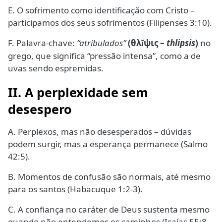
E. O sofrimento como identificação com Cristo –
participamos dos seus sofrimentos (Filipenses 3:10).
F. Palavra-chave:
“atribulados”
(θλ
ψις –
thlipsis
)
no
ῖ
grego, que significa “pressão intensa”, como a de
uvas sendo espremidas.
II. A perplexidade sem
desespero
A. Perplexos, mas não desesperados – dúvidas
podem surgir, mas a esperança permanece (Salmo
42:5).
B. Momentos de confusão são normais, até mesmo
para os santos (Habacuque 1:2-3).
C. A confiança no caráter de Deus sustenta mesmo
quando não entendemos os caminhos (Isaías 55:8-