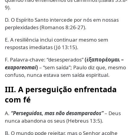
9).
D. O Espírito Santo intercede por nós em nossas
perplexidades (Romanos 8:26-27).
E. A resiliência inclui continuar mesmo sem
respostas imediatas (Jó 13:15).
F. Palavra-chave: “desesperados”
(
ξαπορέομαι –
ἐ
exaporeomai
)
– “sem saída”; Paulo diz que, mesmo
confuso, nunca estava sem saída espiritual.
III. A perseguição enfrentada
com fé
A.
“Perseguidos, mas não desamparados”
– Deus
nunca abandona os seus (Hebreus 13:5).
B. O mundo pode rejeitar, mas o Senhor acolhe